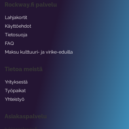
Rockway.fi palvelu
Lahjakortit
Käyttöehdot
Tietosuoja
FAQ
Maksu kulttuuri- ja virike-eduilla
Tietoa meistä
Yrityksestä
Työpaikat
Yhteistyö
Asiakaspalvelu
tuki@rockway.fi