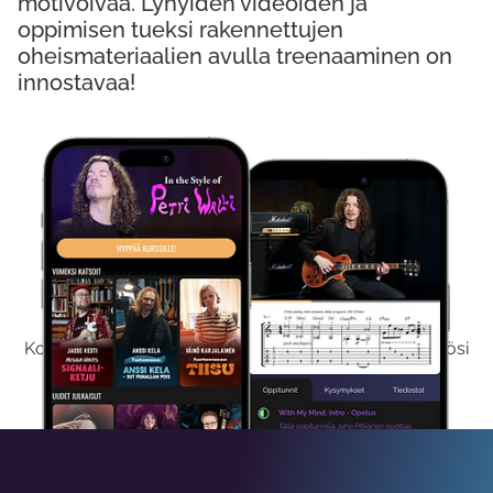
motivoivaa. Lyhyiden videoiden ja
oppimisen tueksi rakennettujen
oheismateriaalien avulla treenaaminen on
innostavaa!
Kokeile Ilmaiseksi
Kokeilemalla ilmaiseksi saat koko sisältömme käyttöösi
viikon ajaksi.