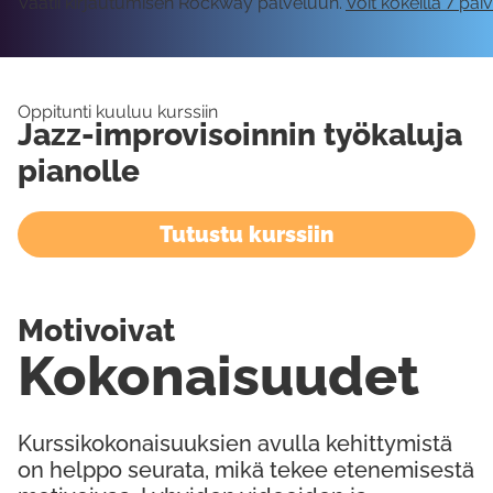
Vaatii kirjautumisen Rockway palveluun.
Voit kokeilla 7 päi
Oppitunti kuuluu kurssiin
Jazz-improvisoinnin työkaluja
pianolle
Tutustu kurssiin
Motivoivat
Kokonaisuudet
Kurssikokonaisuuksien avulla kehittymistä
on helppo seurata, mikä tekee etenemisestä