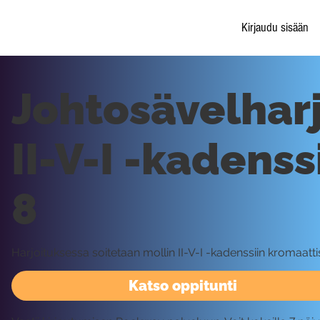
Kirjaudu sisään
Johtosävelharj
II-V-I -kadenss
8
Harjoituksessa soitetaan mollin II-V-I -kadenssiin kromaattis
Katso oppitunti