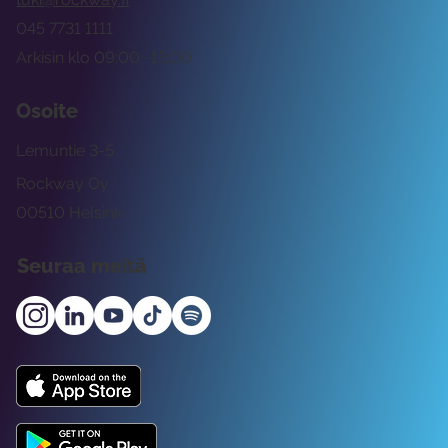
045 7731 1111
Arkisin klo 09:00 -15:00
Osoite
Lemuntie 3-5
Rockway Oy
00510 Helsinki
Seuraa meitä