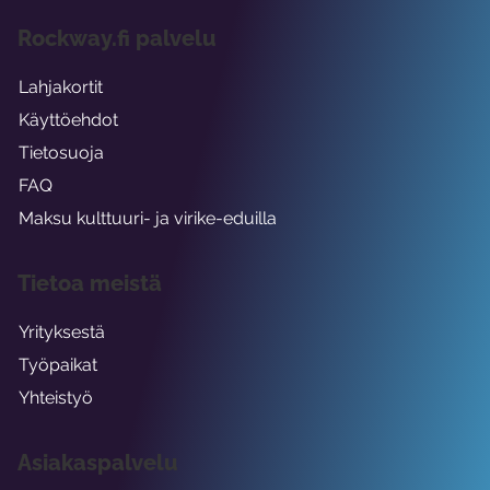
Rockway.fi palvelu
Lahjakortit
Käyttöehdot
Tietosuoja
FAQ
Maksu kulttuuri- ja virike-eduilla
Tietoa meistä
Yrityksestä
Työpaikat
Yhteistyö
Asiakaspalvelu