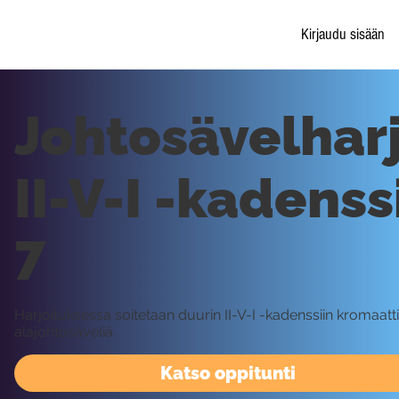
Kirjaudu sisään
Johtosävelharj
II-V-I -kadenss
7
Harjoituksessa soitetaan duurin II-V-I -kadenssiin kromaatti
alajohtosäveliä.
Katso oppitunti