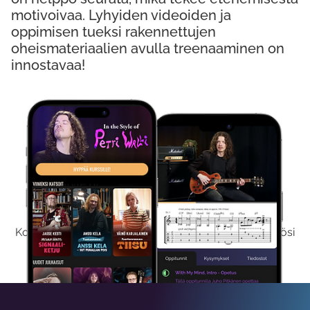
motivoivaa. Lyhyiden videoiden ja
oppimisen tueksi rakennettujen
oheismateriaalien avulla treenaaminen on
innostavaa!
Kokeile Ilmaiseksi
Kokeilemalla ilmaiseksi saat koko sisältömme käyttöösi
viikon ajaksi.