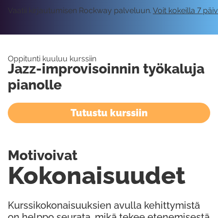
Vaatii kirjautumisen Rockway palveluun.
Voit kokeilla 7 päi
Oppitunti kuuluu kurssiin
Jazz-improvisoinnin työkaluja
pianolle
Tutustu kurssiin
Motivoivat
Kokonaisuudet
Kurssikokonaisuuksien avulla kehittymistä
on helppo seurata, mikä tekee etenemisestä