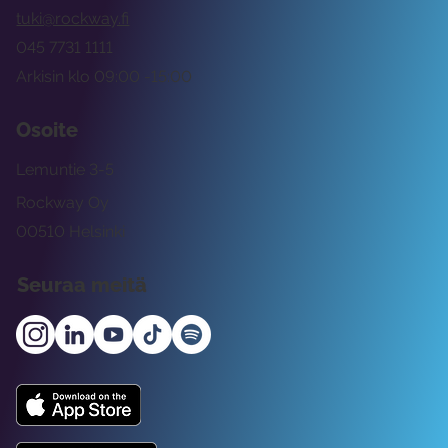
tuki@rockway.fi
045 7731 1111
Arkisin klo 09:00 -15:00
Osoite
Lemuntie 3-5
Rockway Oy
00510 Helsinki
Seuraa meitä