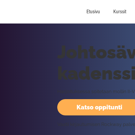
Etusivu
Kurssit
Johtosäve
kadenssi
Harjoituksessa soitetaan mollin II-V
Katso oppitunti
Vaatii kirjautumisen Rockway palv