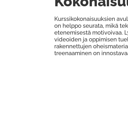
Kokonaisu
Kurssikokonaisuuksien avul
on helppo seurata, mikä te
etenemisestä motivoivaa. 
videoiden ja oppimisen tue
rakennettujen oheismateria
treenaaminen on innostava