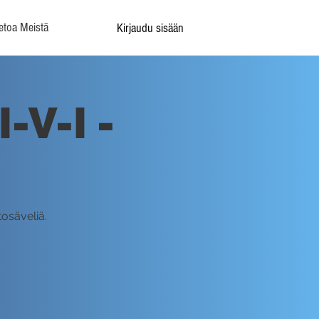
etoa Meistä
Kirjaudu sisään
-V-I -
tosäveliä.