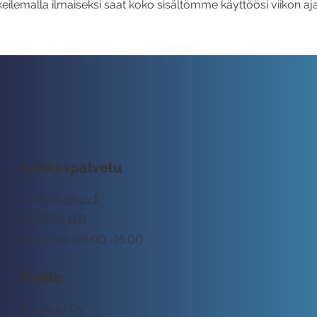
eilemalla ilmaiseksi saat koko sisältömme käyttöösi viikon aja
Asiakaspalvelu
tuki@rockway.fi
045 7731 1111
Arkisin klo 09:00 -15:00
Osoite
Rockway Oy