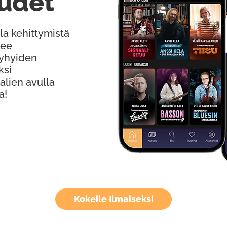
udet
la kehittymistä
kee
Lyhyiden
ksi
alien avulla
a!
Kokeile Ilmaiseksi