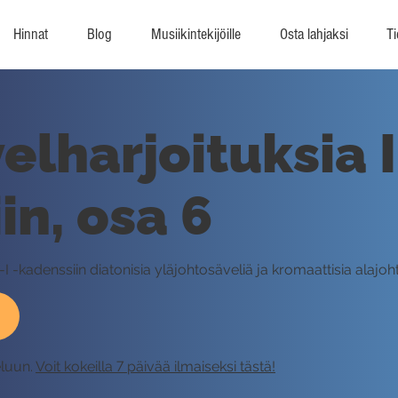
Hinnat
Blog
Musiikintekijöille
Osta lahjaksi
Ti
lharjoituksia II
in, osa 6
-I -kadenssiin diatonisia yläjohtosäveliä ja kromaattisia alajoh
eluun.
Voit kokeilla 7 päivää ilmaiseksi tästä!