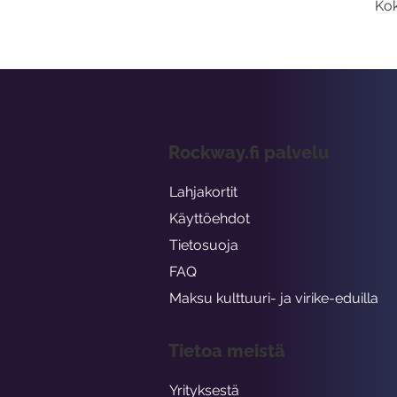
Kok
Rockway.fi palvelu
Lahjakortit
Käyttöehdot
Tietosuoja
FAQ
Maksu kulttuuri- ja virike-eduilla
Tietoa meistä
Yrityksestä