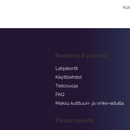
Kok
Rockway.fi palvelu
Lahjakortit
Käyttöehdot
Tietosuoja
FAQ
Maksu kulttuuri- ja virike-eduilla
Tietoa meistä