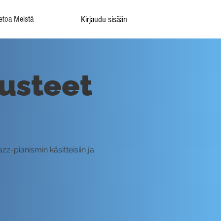
etoa Meistä
Kirjaudu sisään
rusteet
z-pianismin käsitteisiin ja