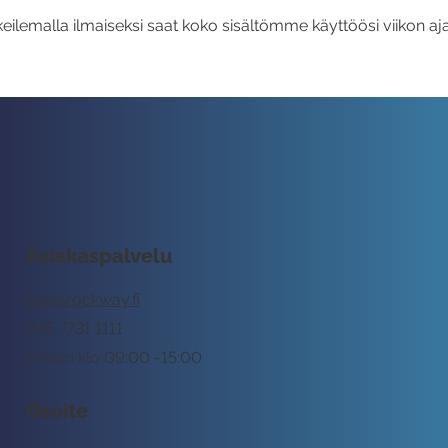
eilemalla ilmaiseksi saat koko sisältömme käyttöösi viikon aja
Asiakaspalvelu
tuki@rockway.fi
045 7731 1111
Arkisin klo 09:00 -15:00
Osoite