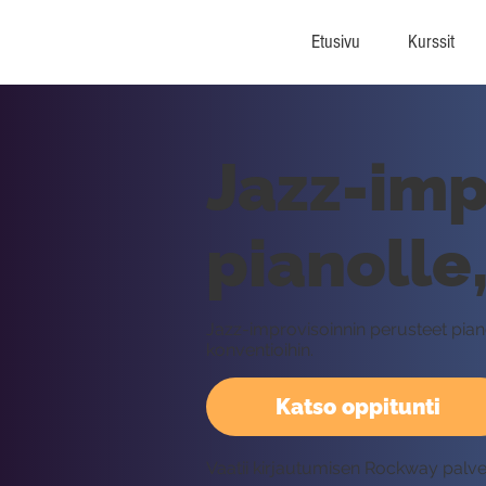
Etusivu
Kurssit
Jazz-imp
pianolle
Jazz-improvisoinnin perusteet piano
konventioihin.
Katso oppitunti
Vaatii kirjautumisen Rockway palv