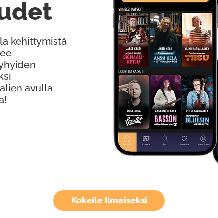
udet
la kehittymistä
kee
Lyhyiden
ksi
alien avulla
a!
Kokeile Ilmaiseksi