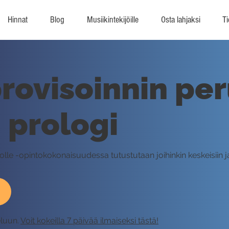
Hinnat
Blog
Musiikintekijöille
Osta lahjaksi
Ti
rovisoinnin pe
, prologi
lle -opintokokonaisuudessa tutustutaan joihinkin keskeisiin jaz
eluun.
Voit kokeilla 7 päivää ilmaiseksi tästä!