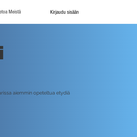
etoa Meistä
Kirjaudu sisään
i
arissa aiemmin opeteltua etydiä