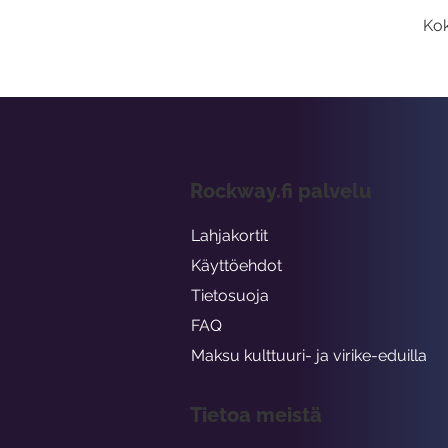
Kok
Rockway.fi palvelu
Lahjakortit
Käyttöehdot
Tietosuoja
FAQ
Maksu kulttuuri- ja virike-eduilla
Tietoa meistä