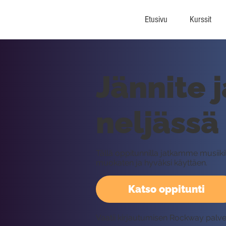
Etusivu
Kurssit
Jännite 
neljässä
Tällä oppitunnilla jatkamme musiik
muokaten ja hyväksi käyttäen.
Katso oppitunti
Vaatii kirjautumisen Rockway palv