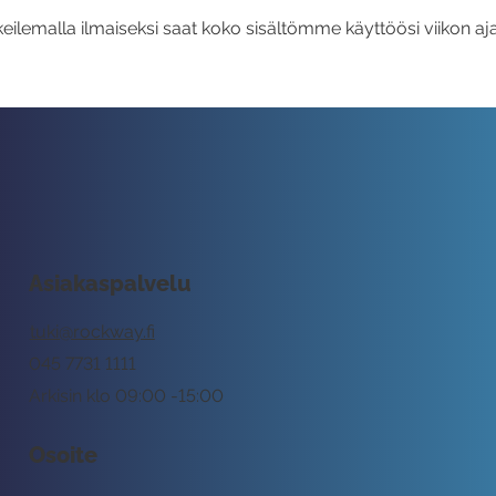
eilemalla ilmaiseksi saat koko sisältömme käyttöösi viikon aja
Asiakaspalvelu
tuki@rockway.fi
045 7731 1111
Arkisin klo 09:00 -15:00
Osoite