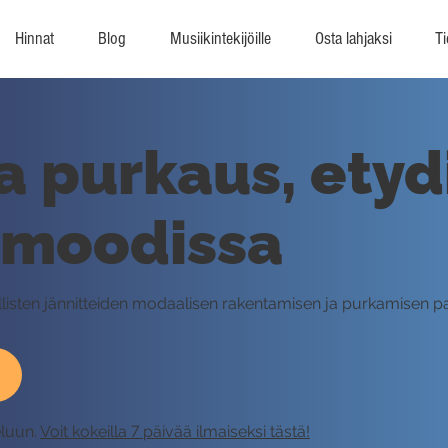
Hinnat
Blog
Musiikintekijöille
Osta lahjaksi
Ti
ja purkaus, etyd
 moodissa
illisten jännitteiden modaalisen rakentamisen ja purkamisen p
eluun.
Voit kokeilla 7 päivää ilmaiseksi tästä!