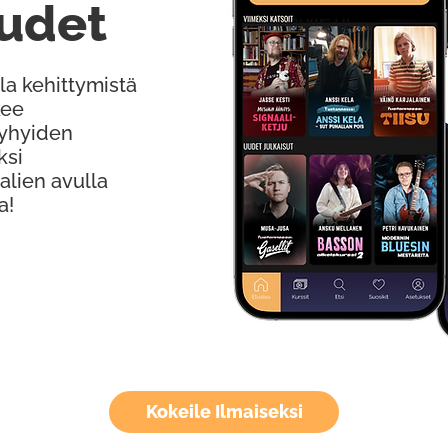
udet
la kehittymistä
kee
Lyhyiden
ksi
alien avulla
a!
Kokeile Ilmaiseksi