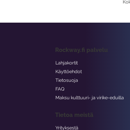
Kok
Rockway.fi palvelu
Lahjakortit
Käyttöehdot
Tietosuoja
FAQ
Maksu kulttuuri- ja virike-eduilla
Tietoa meistä
Yrityksestä