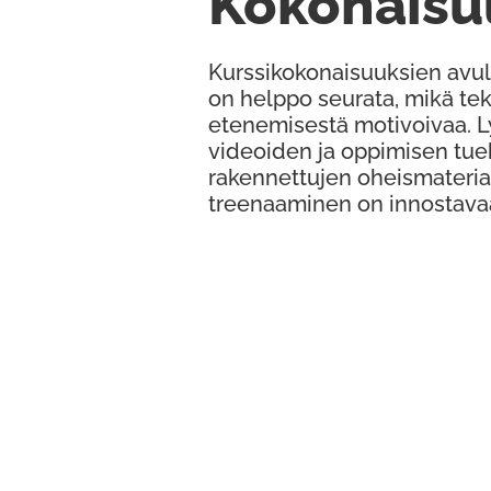
Kokonaisu
Kurssikokonaisuuksien avul
on helppo seurata, mikä te
etenemisestä motivoivaa. 
videoiden ja oppimisen tue
rakennettujen oheismateria
treenaaminen on innostava