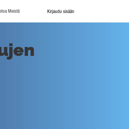
etoa Meistä
Kirjaudu sisään
tujen