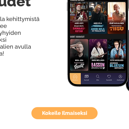
udet
la kehittymistä
kee
Lyhyiden
ksi
alien avulla
a!
Kokeile Ilmaiseksi