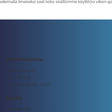
eilemalla ilmaiseksi saat koko sisältömme käyttöösi viikon aja
Asiakaspalvelu
tuki@rockway.fi
045 7731 1111
Arkisin klo 09:00 -15:00
Osoite
Rockway Oy