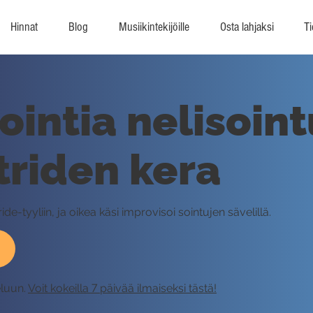
Hinnat
Blog
Musiikintekijöille
Osta lahjaksi
Ti
ointia nelisoin
striden kera
-tyyliin, ja oikea käsi improvisoi sointujen sävelillä.
eluun.
Voit kokeilla 7 päivää ilmaiseksi tästä!