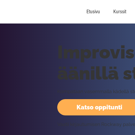
Etusivu
Kurssit
Improvis
äänillä 
Kompataan vasemmalla kädellä stride
Katso oppitunti
Vaatii kirjautumisen Rockway palv