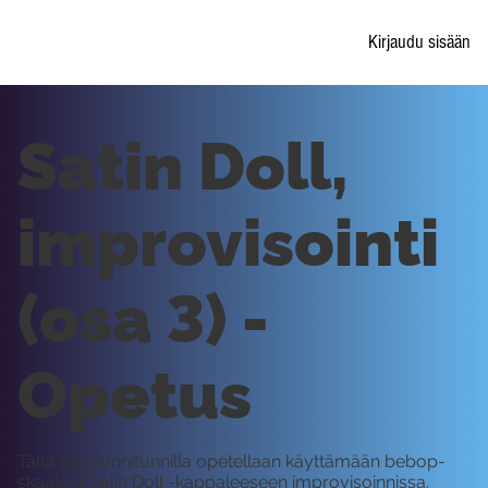
Kirjaudu sisään
Satin Doll,
improvisointi
(osa 3) -
Opetus
Tällä oppitunnitunnilla opetellaan käyttämään bebop-
skaaloja Satin Doll -kappaleeseen improvisoinnissa.