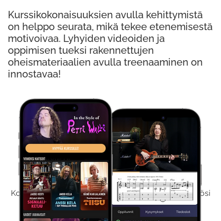
Kurssikokonaisuuksien avulla kehittymistä
on helppo seurata, mikä tekee etenemisestä
motivoivaa. Lyhyiden videoiden ja
oppimisen tueksi rakennettujen
oheismateriaalien avulla treenaaminen on
innostavaa!
Kokeile Ilmaiseksi
Kokeilemalla ilmaiseksi saat koko sisältömme käyttöösi
viikon ajaksi.