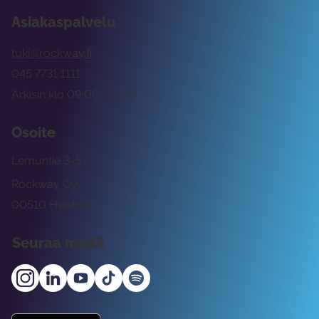
Asiakaspalvelu
tuki@rockway.fi
045 7731 1111
Arkisin klo 09:00 -15:00
Osoite
Lemuntie 3-5
Rockway Oy
00510 Helsinki
Seuraa meitä