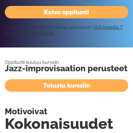
Katso oppitunti
Vaatii kirjautumisen Rockway palveluun.
Voit kokeilla 7
päivää ilmaiseksi tästä!
Oppitunti kuuluu kurssiin
Jazz-improvisaation perusteet
Tutustu kurssiin
Motivoivat
Kokonaisuudet