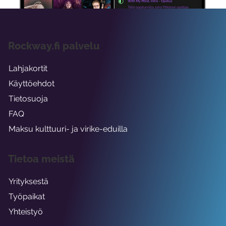
Rockway.fi palvelu
Lahjakortit
Käyttöehdot
Tietosuoja
FAQ
Maksu kulttuuri- ja virike-eduilla
Tietoa meistä
Yrityksestä
Työpaikat
Yhteistyö