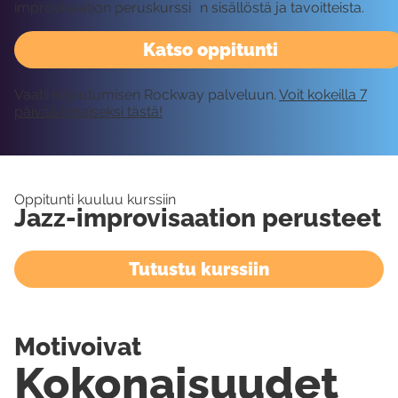
improvisaation peruskurssi n sisällöstä ja tavoitteista.
Katso oppitunti
Vaatii kirjautumisen Rockway palveluun.
Voit kokeilla 7
päivää ilmaiseksi tästä!
Oppitunti kuuluu kurssiin
Jazz-improvisaation perusteet
Tutustu kurssiin
Motivoivat
Kokonaisuudet