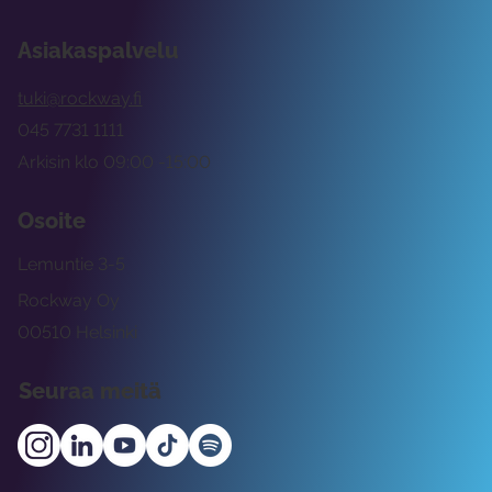
Asiakaspalvelu
tuki@rockway.fi
045 7731 1111
Arkisin klo 09:00 -15:00
Osoite
Lemuntie 3-5
Rockway Oy
00510 Helsinki
Seuraa meitä