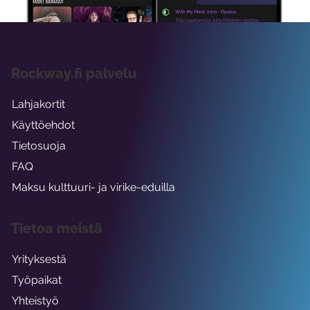
Rockway.fi palvelu
Lahjakortit
Käyttöehdot
Tietosuoja
FAQ
Maksu kulttuuri- ja virike-eduilla
Tietoa meistä
Yrityksestä
Työpaikat
Yhteistyö