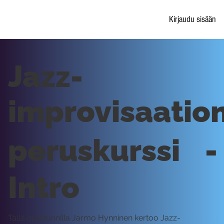
Kirjaudu sisään
Jazz-
improvisaatio
peruskurssi -
Intro
Tällä oppitunnilla Jarmo Hynninen kertoo Jazz-