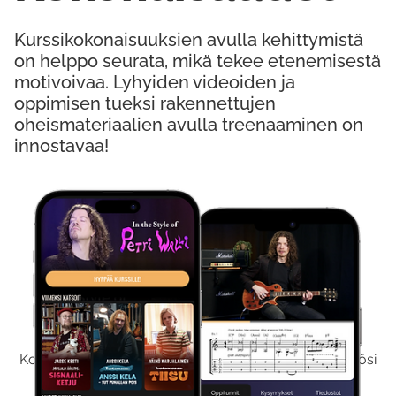
Kurssikokonaisuuksien avulla kehittymistä
on helppo seurata, mikä tekee etenemisestä
motivoivaa. Lyhyiden videoiden ja
oppimisen tueksi rakennettujen
oheismateriaalien avulla treenaaminen on
innostavaa!
Kokeile Ilmaiseksi
Kokeilemalla ilmaiseksi saat koko sisältömme käyttöösi
viikon ajaksi.