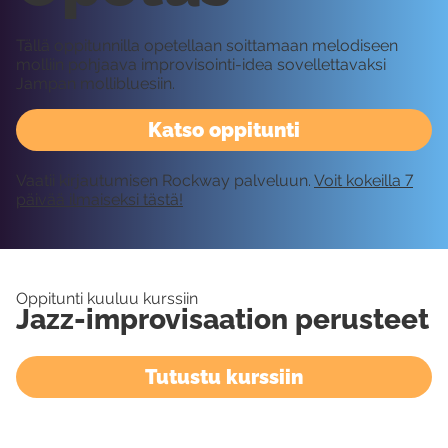
Tällä oppitunnilla opetellaan soittamaan melodiseen
molliin pohjaava improvisointi-idea sovellettavaksi
Jampan mollibluesiin.
Katso oppitunti
Vaatii kirjautumisen Rockway palveluun.
Voit kokeilla 7
päivää ilmaiseksi tästä!
Oppitunti kuuluu kurssiin
Jazz-improvisaation perusteet
Tutustu kurssiin