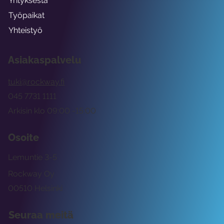
Yrityksestä
Työpaikat
Yhteistyö
Asiakaspalvelu
tuki@rockway.fi
045 7731 1111
Arkisin klo 09:00 -15:00
Osoite
Lemuntie 3-5
Rockway Oy
00510 Helsinki
Seuraa meitä