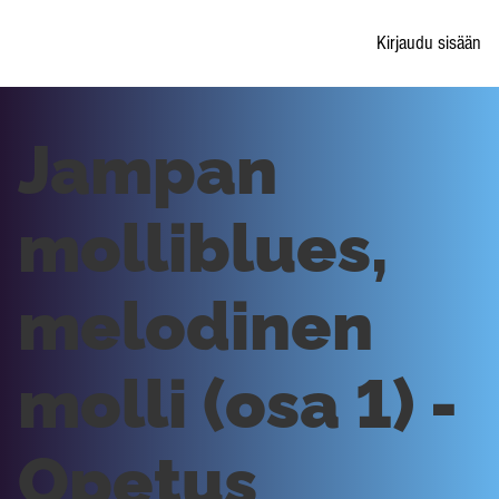
Kirjaudu sisään
Jampan
molliblues,
melodinen
molli (osa 1) -
Opetus