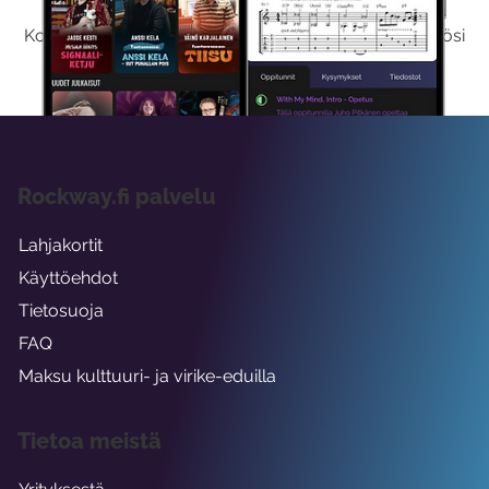
Kokeilemalla ilmaiseksi saat koko sisältömme käyttöösi
viikon ajaksi.
Rockway.fi palvelu
Lahjakortit
Käyttöehdot
Tietosuoja
FAQ
Maksu kulttuuri- ja virike-eduilla
Tietoa meistä