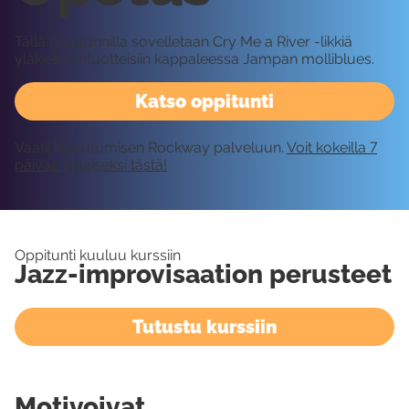
Tällä oppitunnilla sovelletaan Cry Me a River -likkiä
yläkielisointuotteisiin kappaleessa Jampan molliblues.
Katso oppitunti
Vaatii kirjautumisen Rockway palveluun.
Voit kokeilla 7
päivää ilmaiseksi tästä!
Oppitunti kuuluu kurssiin
Jazz-improvisaation perusteet
Tutustu kurssiin
Motivoivat