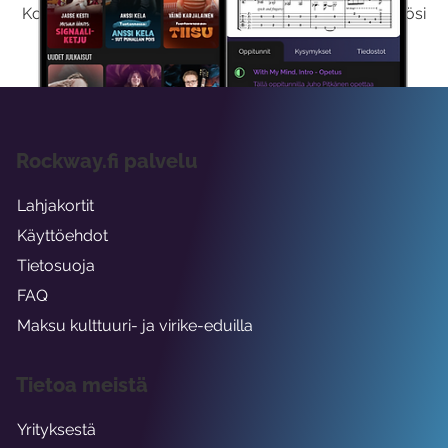
Kokeilemalla ilmaiseksi saat koko sisältömme käyttöösi
viikon ajaksi.
Rockway.fi palvelu
Lahjakortit
Käyttöehdot
Tietosuoja
FAQ
Maksu kulttuuri- ja virike-eduilla
Tietoa meistä
Yrityksestä