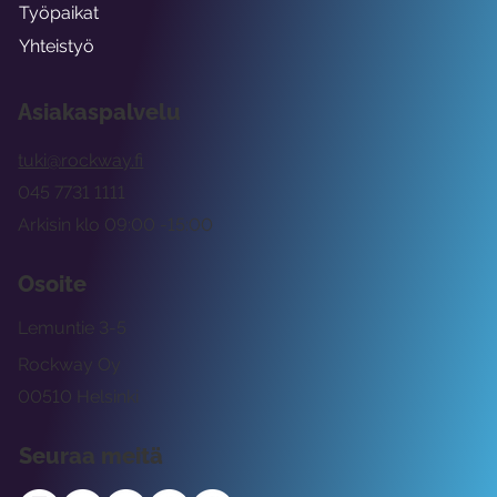
Työpaikat
Yhteistyö
Asiakaspalvelu
tuki@rockway.fi
045 7731 1111
Arkisin klo 09:00 -15:00
Osoite
Lemuntie 3-5
Rockway Oy
00510 Helsinki
Seuraa meitä