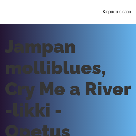
Kirjaudu sisään
Jampan
molliblues,
Cry Me a River
-likki -
Opetus