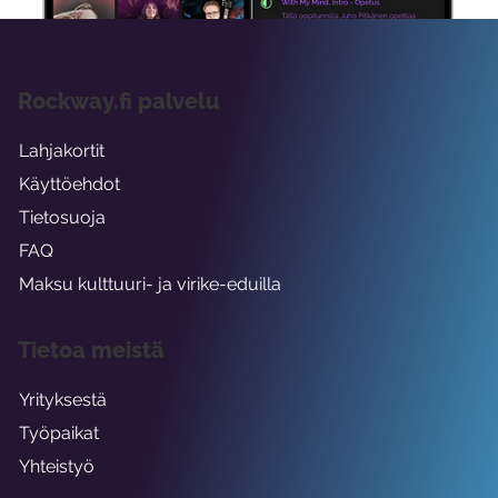
Rockway.fi palvelu
Lahjakortit
Käyttöehdot
Tietosuoja
FAQ
Maksu kulttuuri- ja virike-eduilla
Tietoa meistä
Yrityksestä
Työpaikat
Yhteistyö