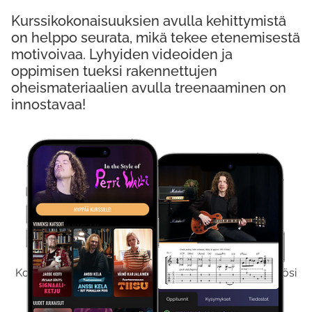
Kurssikokonaisuuksien avulla kehittymistä
on helppo seurata, mikä tekee etenemisestä
motivoivaa. Lyhyiden videoiden ja
oppimisen tueksi rakennettujen
oheismateriaalien avulla treenaaminen on
innostavaa!
Kokeile Ilmaiseksi
Kokeilemalla ilmaiseksi saat koko sisältömme käyttöösi
viikon ajaksi.