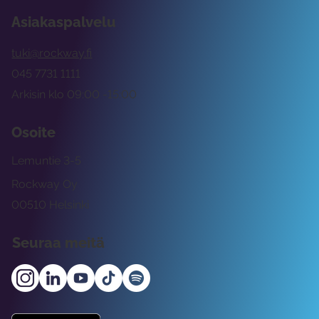
Asiakaspalvelu
tuki@rockway.fi
045 7731 1111
Arkisin klo 09:00 -15:00
Osoite
Lemuntie 3-5
Rockway Oy
00510 Helsinki
Seuraa meitä