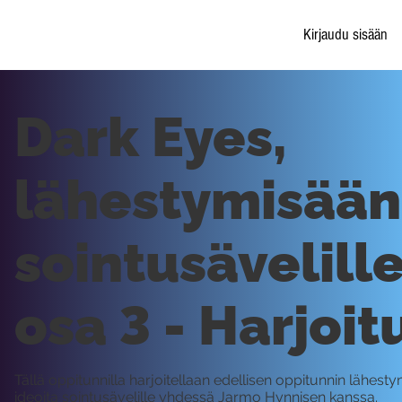
Kirjaudu sisään
Dark Eyes,
lähestymisään
sointusävelille
osa 3 - Harjoit
Tällä oppitunnilla harjoitellaan edellisen oppitunnin lähest
ideoita sointusävelille yhdessä Jarmo Hynnisen kanssa.