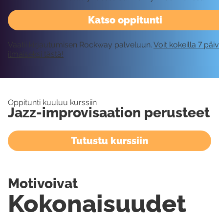
Katso oppitunti
Vaatii kirjautumisen Rockway palveluun.
Voit kokeilla 7 päi
ilmaiseksi tästä!
Oppitunti kuuluu kurssiin
Jazz-improvisaation perusteet
Tutustu kurssiin
Motivoivat
Kokonaisuudet