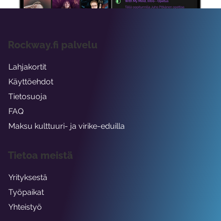
Rockway.fi palvelu
Lahjakortit
Käyttöehdot
Tietosuoja
FAQ
Maksu kulttuuri- ja virike-eduilla
Tietoa meistä
Yrityksestä
Työpaikat
Yhteistyö