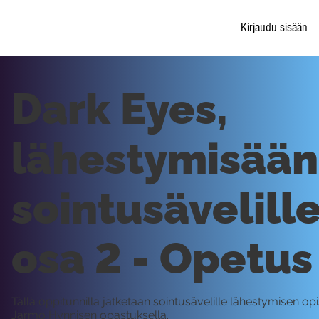
Kirjaudu sisään
Dark Eyes,
lähestymisään
sointusävelille
osa 2 - Opetus
Tällä oppitunnilla jatketaan sointusävelille lähestymisen op
Jarmo Hynnisen opastuksella.