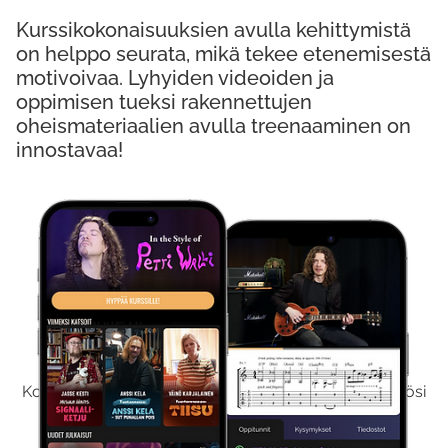
Kurssikokonaisuuksien avulla kehittymistä
on helppo seurata, mikä tekee etenemisestä
motivoivaa. Lyhyiden videoiden ja
oppimisen tueksi rakennettujen
oheismateriaalien avulla treenaaminen on
innostavaa!
Kokeile Ilmaiseksi
Kokeilemalla ilmaiseksi saat koko sisältömme käyttöösi
viikon ajaksi.