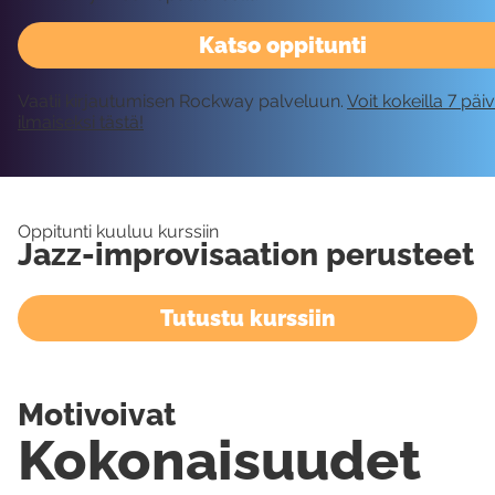
Katso oppitunti
Vaatii kirjautumisen Rockway palveluun.
Voit kokeilla 7 päi
ilmaiseksi tästä!
Oppitunti kuuluu kurssiin
Jazz-improvisaation perusteet
Tutustu kurssiin
Motivoivat
Kokonaisuudet