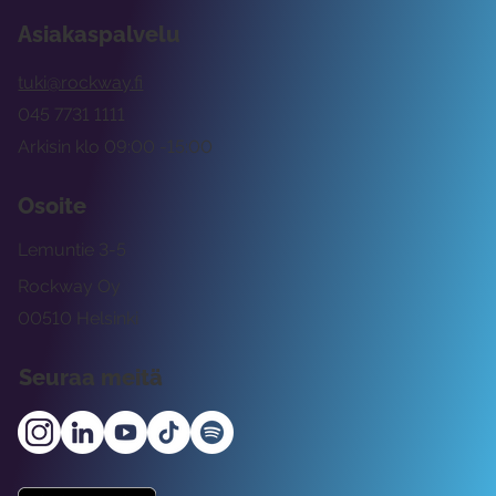
Asiakaspalvelu
tuki@rockway.fi
045 7731 1111
Arkisin klo 09:00 -15:00
Osoite
Lemuntie 3-5
Rockway Oy
00510 Helsinki
Seuraa meitä