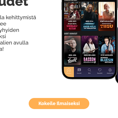
udet
la kehittymistä
kee
Lyhyiden
ksi
alien avulla
a!
Kokeile Ilmaiseksi