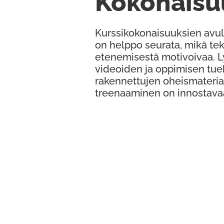
Kokonaisu
Kurssikokonaisuuksien avul
on helppo seurata, mikä te
etenemisestä motivoivaa. 
videoiden ja oppimisen tue
rakennettujen oheismateria
treenaaminen on innostava