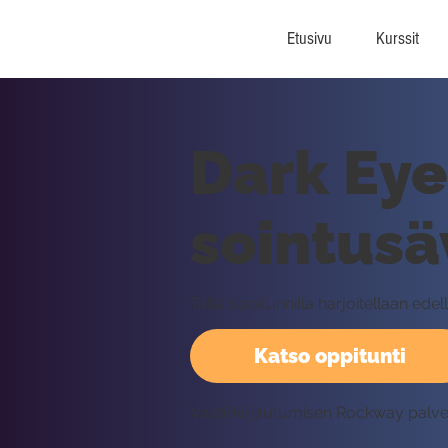
Etusivu
Kurssit
Dark Eye
sointusäv
Tällä oppitunnilla harjoitellaan ed
Katso oppitunti
Vaatii kirjautumisen Rockway palv