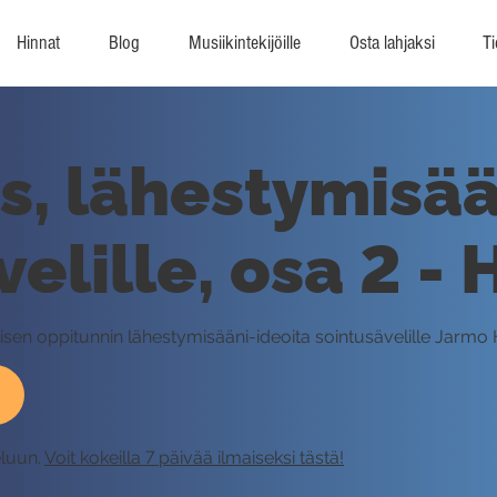
Hinnat
Blog
Musiikintekijöille
Osta lahjaksi
Ti
s, lähestymisä
elille, osa 2 - 
ellisen oppitunnin lähestymisääni-ideoita sointusävelille Jarmo
eluun.
Voit kokeilla 7 päivää ilmaiseksi tästä!