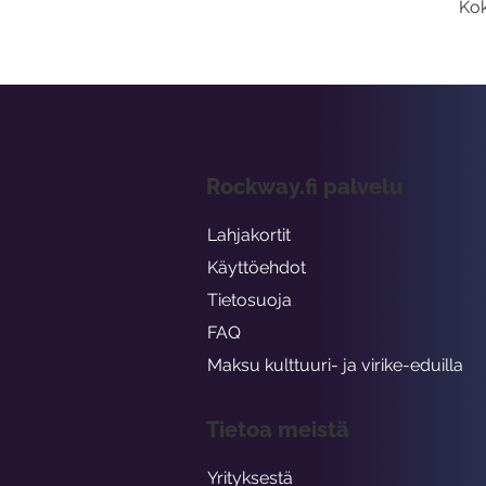
Kok
Rockway.fi palvelu
Lahjakortit
Käyttöehdot
Tietosuoja
FAQ
Maksu kulttuuri- ja virike-eduilla
Tietoa meistä
Yrityksestä