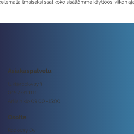
eilemalla ilmaiseksi saat koko sisältömme käyttöösi viikon aja
Asiakaspalvelu
tuki@rockway.fi
045 7731 1111
Arkisin klo 09:00 -15:00
Osoite
Rockway Oy