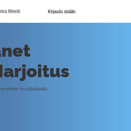
etoa Meistä
Kirjaudu sisään
änet
Harjoitus
 Hynnisen avustuksella.