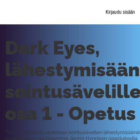
Kirjaudu sisään
Dark Eyes,
lähestymisään
sointusävelille
osa 1 - Opetus
Tällä oppitunnilla aloitetaan sointusävelten lähestymisäänii
tutustuminen opettajamme Jarmo Hynnisen opastuksella.