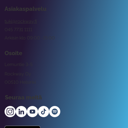
Asiakaspalvelu
tuki@rockway.fi
045 7731 1111
Arkisin klo 09:00 -15:00
Osoite
Lemuntie 3-5
Rockway Oy
00510 Helsinki
Seuraa meitä