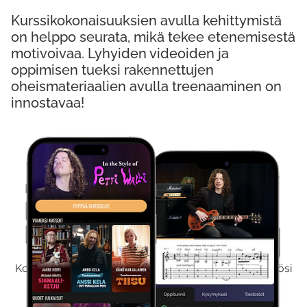
Kurssikokonaisuuksien avulla kehittymistä
on helppo seurata, mikä tekee etenemisestä
motivoivaa. Lyhyiden videoiden ja
oppimisen tueksi rakennettujen
oheismateriaalien avulla treenaaminen on
innostavaa!
Kokeile Ilmaiseksi
Kokeilemalla ilmaiseksi saat koko sisältömme käyttöösi
viikon ajaksi.