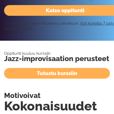
Katso oppitunti
Vaatii kirjautumisen Rockway palveluun.
Voit kokeilla 7 päi
ilmaiseksi tästä!
Oppitunti kuuluu kurssiin
Jazz-improvisaation perusteet
Tutustu kurssiin
Motivoivat
Kokonaisuudet