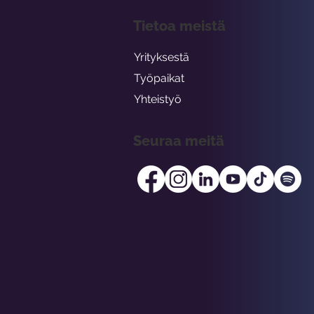
Tietoa meistä
Yrityksestä
Työpaikat
Yhteistyö
Seuraa meitä