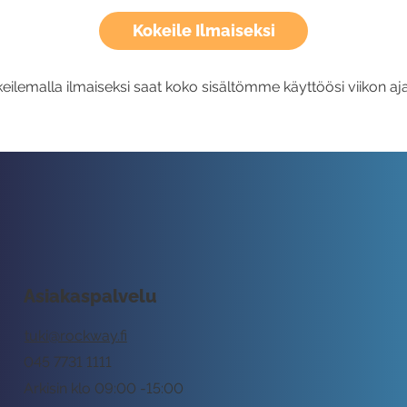
Kokeile Ilmaiseksi
eilemalla ilmaiseksi saat koko sisältömme käyttöösi viikon aja
Asiakaspalvelu
tuki@rockway.fi
045 7731 1111
Arkisin klo 09:00 -15:00