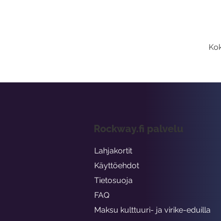
Kok
Rockway.fi palvelu
Lahjakortit
Käyttöehdot
Tietosuoja
FAQ
Maksu kulttuuri- ja virike-eduilla