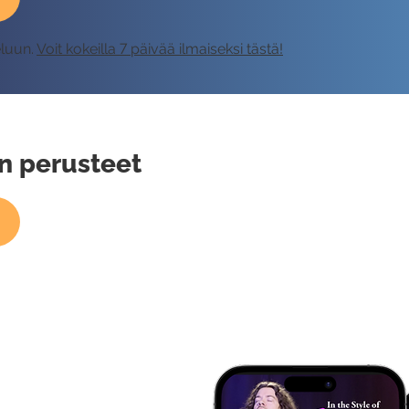
eluun.
Voit kokeilla 7 päivää ilmaiseksi tästä!
n perusteet