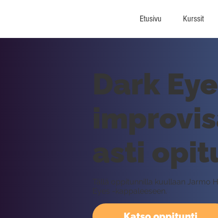
Etusivu
Kurssit
Dark Eye
improvis
asti opit
Tällä oppitunnilla kuullaan Jarmo H
Eyes -kappaleeseen.
Katso oppitunti