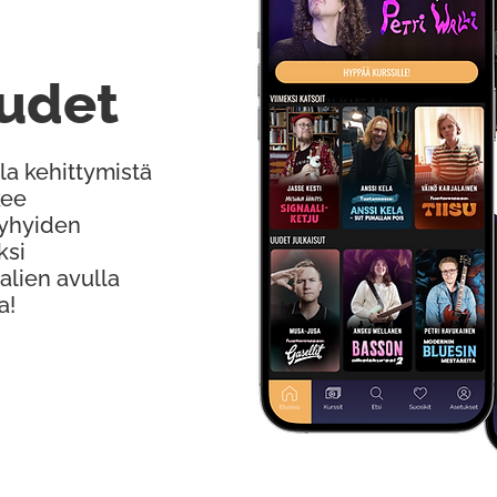
udet
la kehittymistä
kee
Lyhyiden
ksi
alien avulla
a!