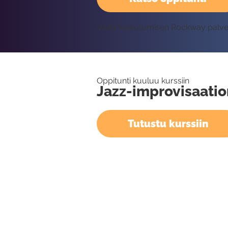
Vaatii kirjautumisen Rockway palv
Oppitunti kuuluu kurssiin
Jazz-improvisaatio
Tutustu kurssiin