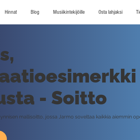
Hinnat
Blog
Musiikintekijöille
Osta lahjaksi
Ti
s,
aatioesimerkki
usta - Soitto
ynnisen mallisoitto, jossa Jarmo soveltaa kaikkia aiemmin op