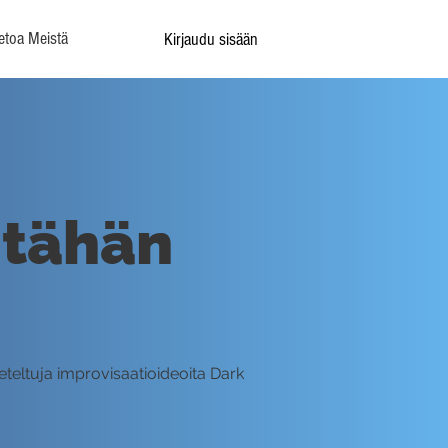
etoa Meistä
Kirjaudu sisään
 tähän
eteltuja improvisaatioideoita Dark