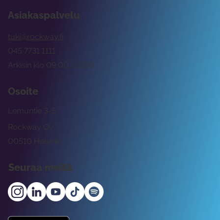
Asiakaspalvelu
tuki@rockway.fi
045 7731 1111
Arkisin klo 09:00 -15:00
Osoite
Lemuntie 3-5
Rockway Oy
00510 Helsinki
Seuraa meitä