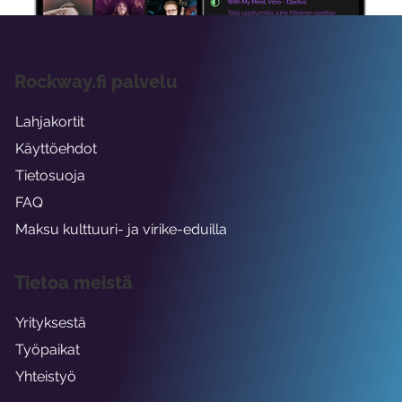
Rockway.fi palvelu
Lahjakortit
Käyttöehdot
Tietosuoja
FAQ
Maksu kulttuuri- ja virike-eduilla
Tietoa meistä
Yrityksestä
Työpaikat
Yhteistyö