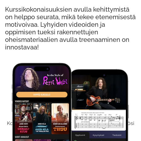
Kurssikokonaisuuksien avulla kehittymistä
on helppo seurata, mikä tekee etenemisestä
motivoivaa. Lyhyiden videoiden ja
oppimisen tueksi rakennettujen
oheismateriaalien avulla treenaaminen on
innostavaa!
Kokeile Ilmaiseksi
Kokeilemalla ilmaiseksi saat koko sisältömme käyttöösi
viikon ajaksi.