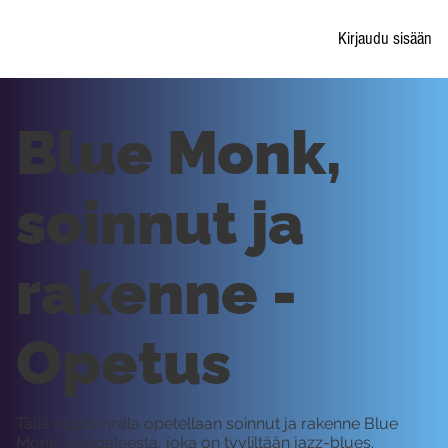
Kirjaudu sisään
Blue Monk,
soinnut ja
rakenne -
Opetus
Tällä oppitunnilla opetellaan soinnut ja rakenne Blue
Monk -kappaleesta, joka on tyyliltään jazz-blues.