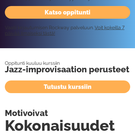
Katso oppitunti
Vaatii kirjautumisen Rockway palveluun.
Voit kokeilla 7
päivää ilmaiseksi tästä!
Oppitunti kuuluu kurssiin
Jazz-improvisaation perusteet
Tutustu kurssiin
Motivoivat
Kokonaisuudet