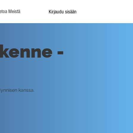
etoa Meistä
Kirjaudu sisään
akenne -
Hynnisen kanssa.