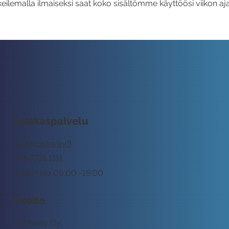
eilemalla ilmaiseksi saat koko sisältömme käyttöösi viikon aja
Asiakaspalvelu
tuki@rockway.fi
045 7731 1111
Arkisin klo 09:00 -15:00
Osoite
Rockway Oy