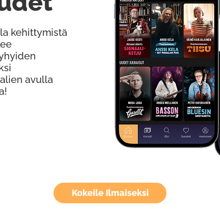
udet
la kehittymistä
kee
Lyhyiden
ksi
alien avulla
a!
Kokeile Ilmaiseksi