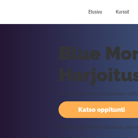
Etusivu
Kurssit
Blue Mon
Harjoitu
Tällä oppitunnilla harjoitellaan s
Katso oppitunti
Vaatii kirjautumisen Rockway palv