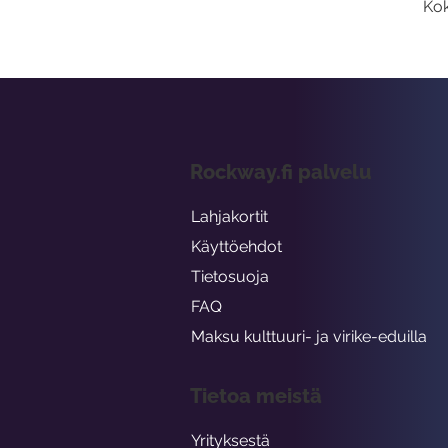
Kok
Rockway.fi palvelu
Lahjakortit
Käyttöehdot
Tietosuoja
FAQ
Maksu kulttuuri- ja virike-eduilla
Tietoa meistä
Yrityksestä