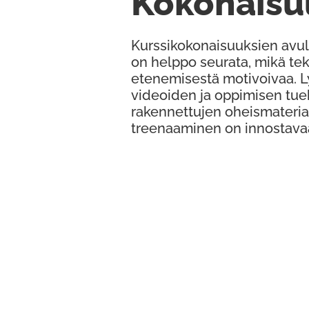
Kokonaisu
Kurssikokonaisuuksien avul
on helppo seurata, mikä te
etenemisestä motivoivaa. 
videoiden ja oppimisen tue
rakennettujen oheismateria
treenaaminen on innostava