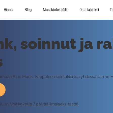
Hinnat
Blog
Musiikintekijöille
Osta lahjaksi
Ti
k, soinnut ja r
s
oittamaan Blue Monk -kappaleen sointukiertoa yhdessä Jarmo 
eluun.
Voit kokeilla 7 päivää ilmaiseksi tästä!