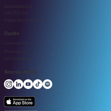
tuki@rockway.fi
045 7731 1111
Arkisin klo 09:00 -15:00
Osoite
Lemuntie 3-5
Rockway Oy
00510 Helsinki
Seuraa meitä