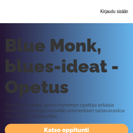
Kirjaudu sisään
Blue Monk,
blues-ideat -
Opetus
Tällä oppitunnilla Jarmo Hynninen opettaa erilaisia
blues-ideoita improvisointiin ammentaen sanavarastoa
mm. Robert Johnsonilta.
Katso oppitunti