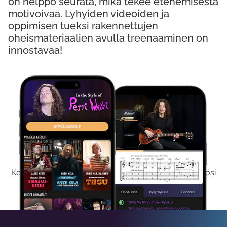
on helppo seurata, mikä tekee etenemisestä
motivoivaa. Lyhyiden videoiden ja
oppimisen tueksi rakennettujen
oheismateriaalien avulla treenaaminen on
innostavaa!
Kokeile Ilmaiseksi
Kokeilemalla ilmaiseksi saat koko sisältömme käyttöösi
viikon ajaksi.