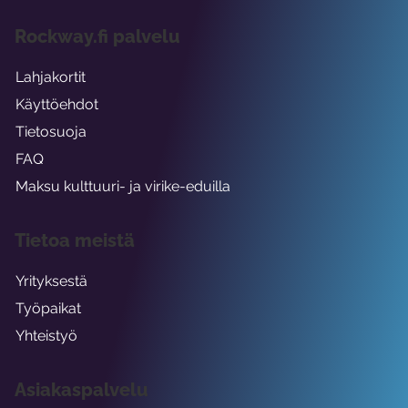
Rockway.fi palvelu
Lahjakortit
Käyttöehdot
Tietosuoja
FAQ
Maksu kulttuuri- ja virike-eduilla
Tietoa meistä
Yrityksestä
Työpaikat
Yhteistyö
Asiakaspalvelu