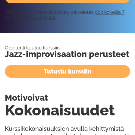
Vaatii kirjautumisen Rockway palveluun.
Voit kokeilla 7
päivää ilmaiseksi tästä!
Oppitunti kuuluu kurssiin
Jazz-improvisaation perusteet
Tutustu kurssiin
Motivoivat
Kokonaisuudet
Kurssikokonaisuuksien avulla kehittymistä