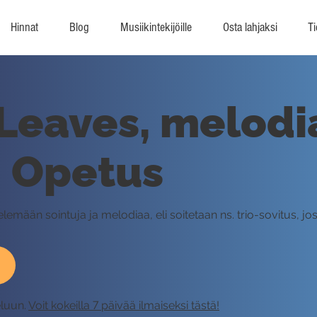
Hinnat
Blog
Musiikintekijöille
Osta lahjaksi
Ti
eaves, melodia
- Opetus
elemään sointuja ja melodiaa, eli soitetaan ns. trio-sovitus, jo
eluun.
Voit kokeilla 7 päivää ilmaiseksi tästä!