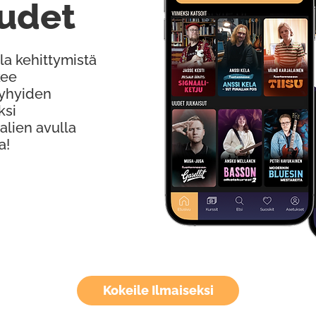
udet
la kehittymistä
kee
Lyhyiden
ksi
alien avulla
a!
Kokeile Ilmaiseksi