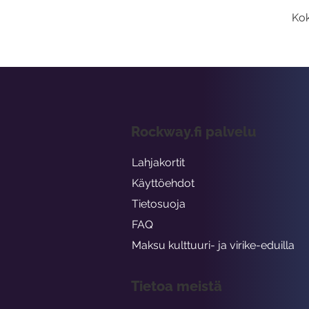
Kok
Rockway.fi palvelu
Lahjakortit
Käyttöehdot
Tietosuoja
FAQ
Maksu kulttuuri- ja virike-eduilla
Tietoa meistä