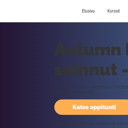
Etusivu
Kurssit
Autumn L
soinnut 
Tällä oppitunnilla opetellaan yhdist
sointuharmoniasta.
Katso oppitunti
Vaatii kirjautumisen Rockway palv