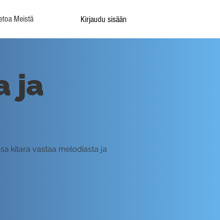
etoa Meistä
Kirjaudu sisään
 ja
ssa kitara vastaa melodiasta ja