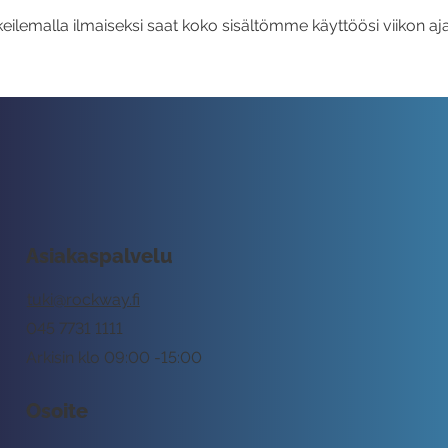
eilemalla ilmaiseksi saat koko sisältömme käyttöösi viikon aja
Asiakaspalvelu
tuki@rockway.fi
045 7731 1111
Arkisin klo 09:00 -15:00
Osoite