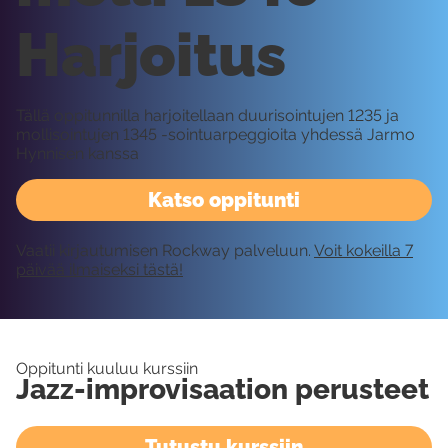
Harjoitus
Tällä oppitunnilla harjoitellaan duurisointujen 1235 ja
mollisointujen 1345 -sointuarpeggioita yhdessä Jarmo
Hynnisen kanssa
Katso oppitunti
Vaatii kirjautumisen Rockway palveluun.
Voit kokeilla 7
päivää ilmaiseksi tästä!
Oppitunti kuuluu kurssiin
Jazz-improvisaation perusteet
Tutustu kurssiin