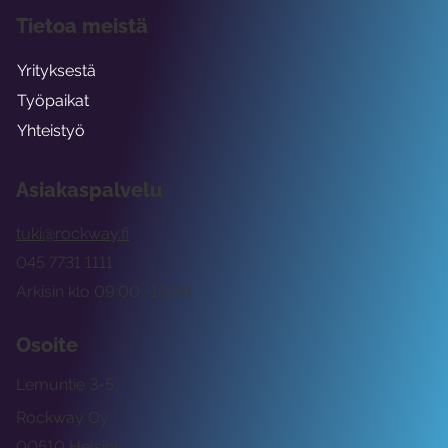
Tietoa meistä
Yrityksestä
Työpaikat
Yhteistyö
Asiakaspalvelu
tuki@rockway.fi
045 7731 1111
Arkisin klo 09:00 -15:00
Osoite
Lemuntie 3-5
Rockway Oy
00510 Helsinki