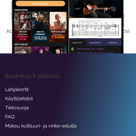
Kokeile Ilmaiseksi
Kokeilemalla ilmaiseksi saat koko sisältömme käyttöösi
viikon ajaksi.
Rockway.fi palvelu
Lahjakortit
Käyttöehdot
Tietosuoja
FAQ
Maksu kulttuuri- ja virike-eduilla