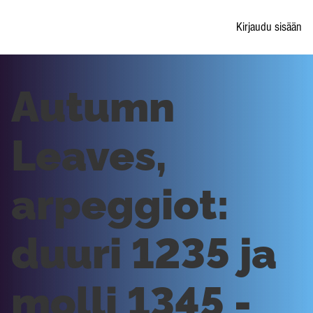
Kirjaudu sisään
Autumn
Leaves,
arpeggiot:
duuri 1235 ja
molli 1345 -