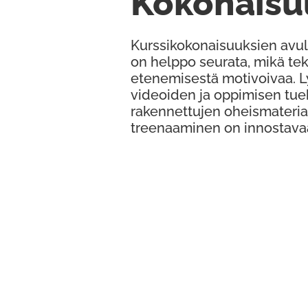
Kokonaisu
Kurssikokonaisuuksien avul
on helppo seurata, mikä te
etenemisestä motivoivaa. 
videoiden ja oppimisen tue
rakennettujen oheismateria
treenaaminen on innostava