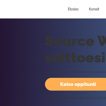
Etusivu
Kurssit
Source W
soittoes
Kämäräinen-Viinikainen vauhdissa A
Katso oppitunti
Vaatii kirjautumisen Rockway palv