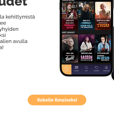
udet
la kehittymistä
kee
Lyhyiden
ksi
alien avulla
a!
Kokeile Ilmaiseksi