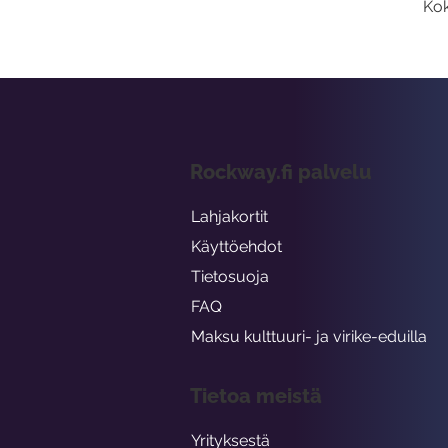
Kok
Rockway.fi palvelu
Lahjakortit
Käyttöehdot
Tietosuoja
FAQ
Maksu kulttuuri- ja virike-eduilla
Tietoa meistä
Yrityksestä