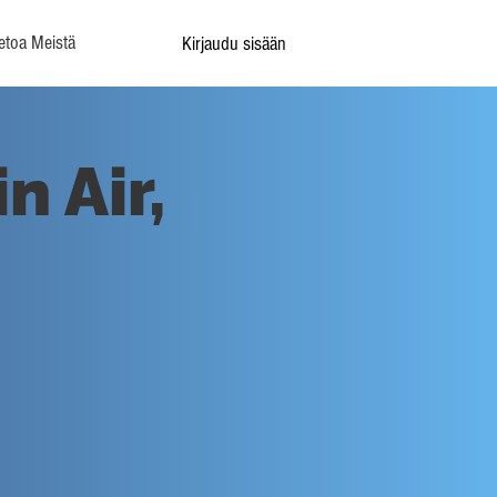
etoa Meistä
Kirjaudu sisään
 Air,