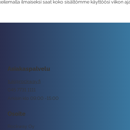
eilemalla ilmaiseksi saat koko sisältömme käyttöösi viikon aja
Asiakaspalvelu
tuki@rockway.fi
045 7731 1111
Arkisin klo 09:00 -15:00
Osoite
Rockway Oy