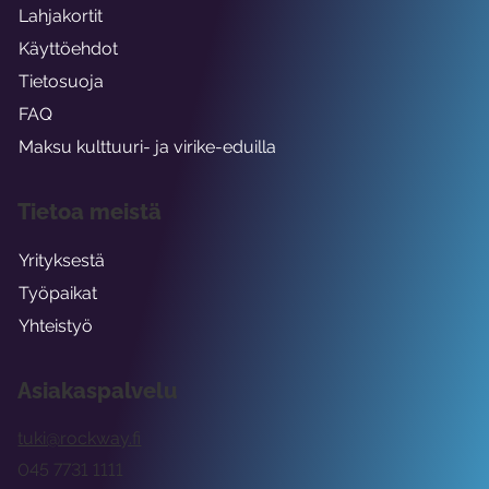
Lahjakortit
Käyttöehdot
Tietosuoja
FAQ
Maksu kulttuuri- ja virike-eduilla
Tietoa meistä
Yrityksestä
Työpaikat
Yhteistyö
Asiakaspalvelu
tuki@rockway.fi
045 7731 1111