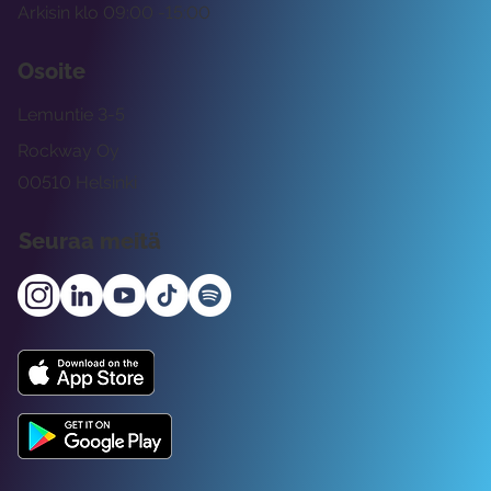
Arkisin klo 09:00 -15:00
Osoite
Lemuntie 3-5
Rockway Oy
00510 Helsinki
Seuraa meitä