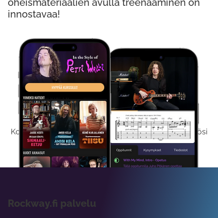
oheismateriaalien avulla treenaaminen on
innostavaa!
Kokeile Ilmaiseksi
Kokeilemalla ilmaiseksi saat koko sisältömme käyttöösi
viikon ajaksi.
Rockway.fi palvelu