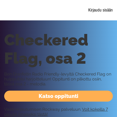
Kirjaudu sisään
Checkered
Flag, osa 2
Ben Granfeltin Radio Friendly-levyltä Checkered Flag on
huippubiisi harjoitteluun! Oppitunti on pilkottu osiin,
tässä osa 2 - melodia.
Katso oppitunti
Vaatii kirjautumisen Rockway palveluun.
Voit kokeilla 7
päivää ilmaiseksi tästä!