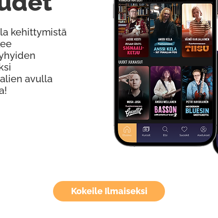
udet
la kehittymistä
kee
Lyhyiden
ksi
alien avulla
a!
Kokeile Ilmaiseksi