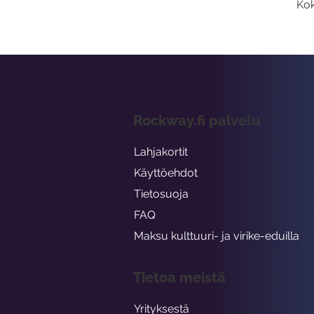
Kok
Rockway.fi palvelu
Lahjakortit
Käyttöehdot
Tietosuoja
FAQ
Maksu kulttuuri- ja virike-eduilla
Tietoa meistä
Yrityksestä