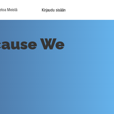
etoa Meistä
Kirjaudu sisään
cause We