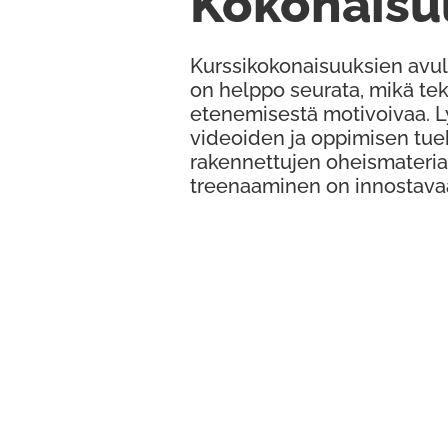
Kokonaisu
Kurssikokonaisuuksien avul
on helppo seurata, mikä te
etenemisestä motivoivaa. 
videoiden ja oppimisen tue
rakennettujen oheismateria
treenaaminen on innostava