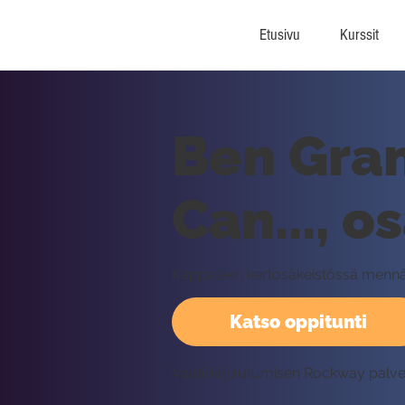
Etusivu
Kurssit
Ben Gran
Can..., o
Kappaleen kertosäkeistössä mennän
Katso oppitunti
Vaatii kirjautumisen Rockway palv