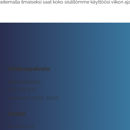
eilemalla ilmaiseksi saat koko sisältömme käyttöösi viikon aja
Asiakaspalvelu
tuki@rockway.fi
045 7731 1111
Arkisin klo 09:00 -15:00
Osoite
Rockway Oy