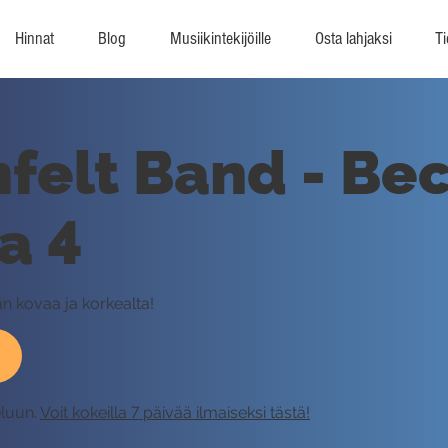
Hinnat
Blog
Musiikintekijöille
Osta lahjaksi
Ti
felt Band - Be
sa 4
 kovaa ja korkealta!
eluun.
Voit kokeilla 7 päivää ilmaiseksi tästä!