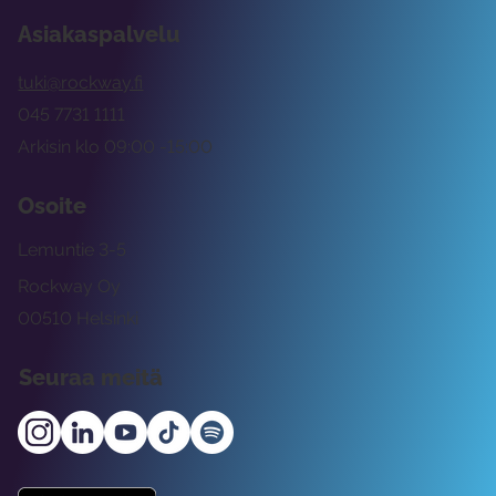
Asiakaspalvelu
tuki@rockway.fi
045 7731 1111
Arkisin klo 09:00 -15:00
Osoite
Lemuntie 3-5
Rockway Oy
00510 Helsinki
Seuraa meitä