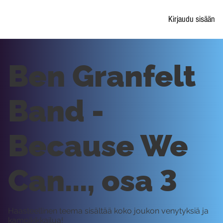
Kirjaudu sisään
Ben Granfelt
Band -
Because We
Can..., osa 3
Haasteellinen teema sisältää koko joukon venytyksiä ja
kampikikkailua!