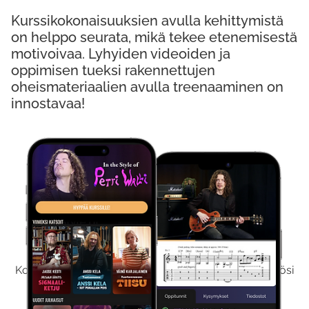
Kurssikokonaisuuksien avulla kehittymistä
on helppo seurata, mikä tekee etenemisestä
motivoivaa. Lyhyiden videoiden ja
oppimisen tueksi rakennettujen
oheismateriaalien avulla treenaaminen on
innostavaa!
Kokeile Ilmaiseksi
Kokeilemalla ilmaiseksi saat koko sisältömme käyttöösi
viikon ajaksi.