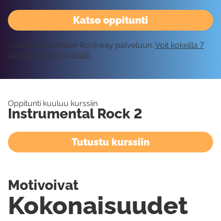
Katso oppitunti
Vaatii kirjautumisen Rockway palveluun.
Voit kokeilla 7
päivää ilmaiseksi tästä!
Oppitunti kuuluu kurssiin
Instrumental Rock 2
Tutustu kurssiin
Motivoivat
Kokonaisuudet