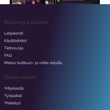
Rockway.fi palvelu
Lahjakortit
Käyttöehdot
Tietosuoja
FAQ
Maksu kulttuuri- ja virike-eduilla
Tietoa meistä
Yrityksestä
Työpaikat
Yhteistyö