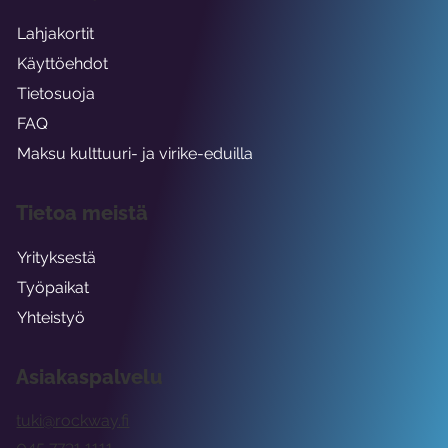
Lahjakortit
Käyttöehdot
Tietosuoja
FAQ
Maksu kulttuuri- ja virike-eduilla
Tietoa meistä
Yrityksestä
Työpaikat
Yhteistyö
Asiakaspalvelu
tuki@rockway.fi