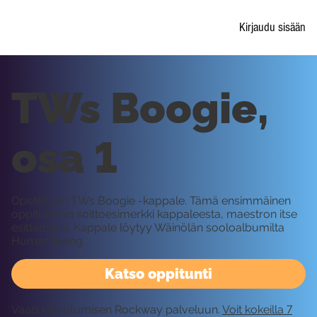
Kirjaudu sisään
TWs Boogie,
osa 1
Opetellaan TWs Boogie -kappale. Tämä ensimmäinen
oppitunti on soittoesimerkki kappaleesta, maestron itse
esittämänä. Kappale löytyy Wäinölän sooloalbumilta
Human Being.
Katso oppitunti
Vaatii kirjautumisen Rockway palveluun.
Voit kokeilla 7