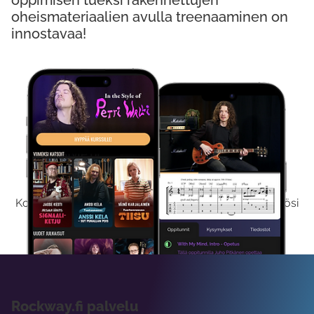
oppimisen tueksi rakennettujen
oheismateriaalien avulla treenaaminen on
innostavaa!
Kokeile Ilmaiseksi
Kokeilemalla ilmaiseksi saat koko sisältömme käyttöösi
viikon ajaksi.
Rockway.fi palvelu