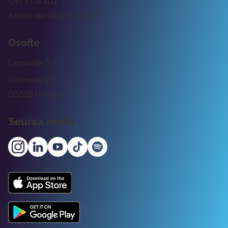
045 7731 1111
Arkisin klo 09:00 -15:00
Osoite
Lemuntie 3-5
Rockway Oy
00510 Helsinki
Seuraa meitä