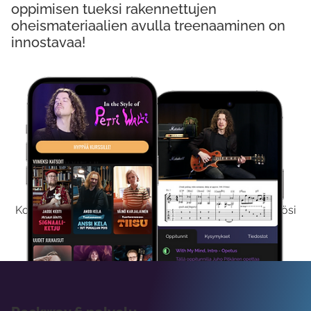
oppimisen tueksi rakennettujen
oheismateriaalien avulla treenaaminen on
innostavaa!
Kokeile Ilmaiseksi
Kokeilemalla ilmaiseksi saat koko sisältömme käyttöösi
viikon ajaksi.