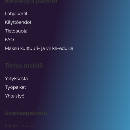
Rockway.fi palvelu
Lahjakortit
Käyttöehdot
Tietosuoja
FAQ
Maksu kulttuuri- ja virike-eduilla
Tietoa meistä
Yrityksestä
Työpaikat
Yhteistyö
Asiakaspalvelu
tuki@rockway.fi