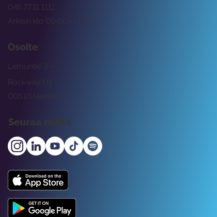
045 7731 1111
Arkisin klo 09:00 -15:00
Osoite
Lemuntie 3-5
Rockway Oy
00510 Helsinki
Seuraa meitä