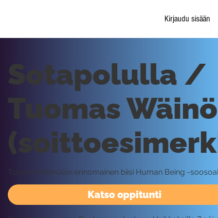
Kirjaudu sisään
Sotapolulla /
Tuomas Wäinö
(soittoesimerk
Tuomas Wäinölän erinomainen biisi Human Being -soosoal
Katso oppitunti