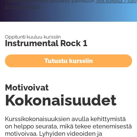
Vaatii kirjautumisen Rockway palveluun.
Voit kokeilla 7 päi
ilmaiseksi tästä!
Oppitunti kuuluu kurssiin
Instrumental Rock 1
Tutustu kurssiin
Motivoivat
Kokonaisuudet
Kurssikokonaisuuksien avulla kehittymistä
on helppo seurata, mikä tekee etenemisestä
motivoivaa. Lyhyiden videoiden ja