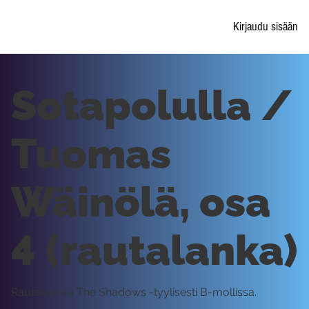
Kirjaudu sisään
Sotapolulla /
Tuomas
Wäinölä, osa
4 (rautalanka)
Rautalankaa The Shadows -tyylisesti B-mollissa.