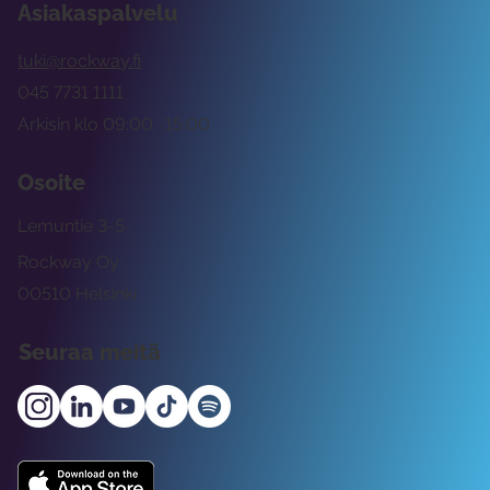
Asiakaspalvelu
tuki@rockway.fi
045 7731 1111
Arkisin klo 09:00 -15:00
Osoite
Lemuntie 3-5
Rockway Oy
00510 Helsinki
Seuraa meitä