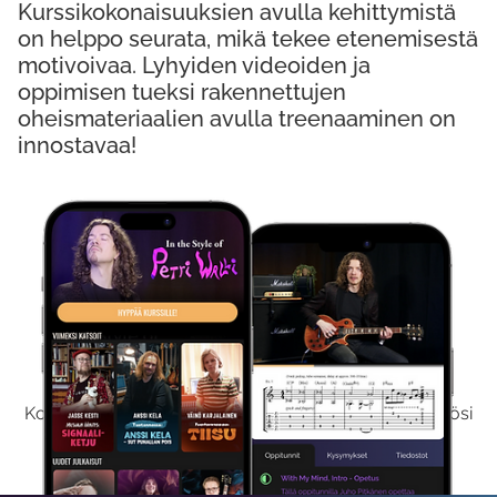
Kurssikokonaisuuksien avulla kehittymistä
on helppo seurata, mikä tekee etenemisestä
motivoivaa. Lyhyiden videoiden ja
oppimisen tueksi rakennettujen
oheismateriaalien avulla treenaaminen on
innostavaa!
Kokeile Ilmaiseksi
Kokeilemalla ilmaiseksi saat koko sisältömme käyttöösi
viikon ajaksi.