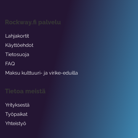
Rockway.fi palvelu
Lahjakortit
Käyttöehdot
Tietosuoja
FAQ
Maksu kulttuuri- ja virike-eduilla
Tietoa meistä
Yrityksestä
Työpaikat
Yhteistyö