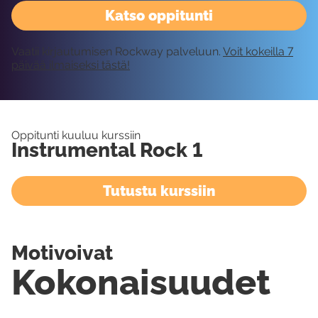
Katso oppitunti
Vaatii kirjautumisen Rockway palveluun.
Voit kokeilla 7
päivää ilmaiseksi tästä!
Oppitunti kuuluu kurssiin
Instrumental Rock 1
Tutustu kurssiin
Motivoivat
Kokonaisuudet