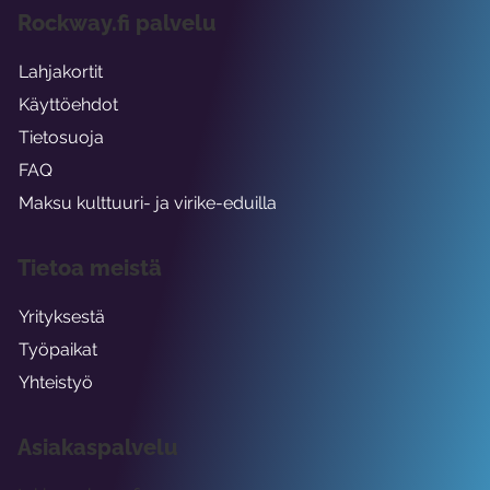
Rockway.fi palvelu
Lahjakortit
Käyttöehdot
Tietosuoja
FAQ
Maksu kulttuuri- ja virike-eduilla
Tietoa meistä
Yrityksestä
Työpaikat
Yhteistyö
Asiakaspalvelu