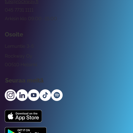
tuki@rockway.fi
045 7731 1111
Arkisin klo 09:00 -15:00
Osoite
Lemuntie 3-5
Rockway Oy
00510 Helsinki
Seuraa meitä