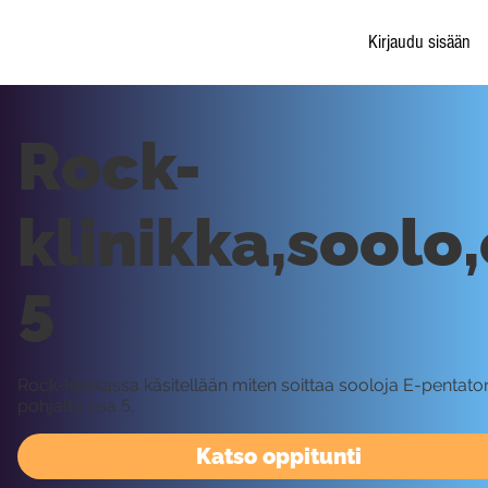
Kirjaudu sisään
Rock-
klinikka,soolo
5
Rock-klinikassa käsitellään miten soittaa sooloja E-pentato
pohjalta osa 5.
Katso oppitunti