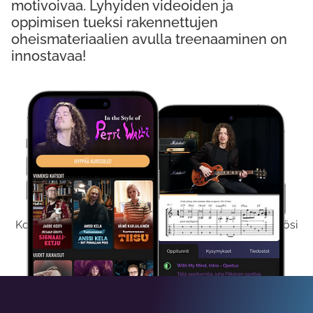
motivoivaa. Lyhyiden videoiden ja
oppimisen tueksi rakennettujen
oheismateriaalien avulla treenaaminen on
innostavaa!
Kokeile Ilmaiseksi
Kokeilemalla ilmaiseksi saat koko sisältömme käyttöösi
viikon ajaksi.