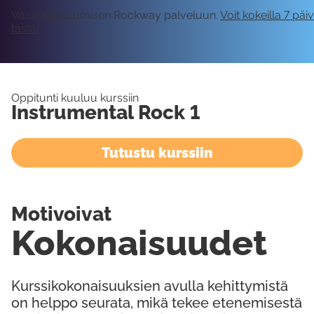
Vaatii kirjautumisen Rockway palveluun.
Voit kokeilla 7 päi
tästä!
Oppitunti kuuluu kurssiin
Instrumental Rock 1
Tutustu kurssiin
Motivoivat
Kokonaisuudet
Kurssikokonaisuuksien avulla kehittymistä
on helppo seurata, mikä tekee etenemisestä