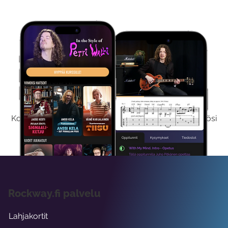
Kokeile Ilmaiseksi
Kokeilemalla ilmaiseksi saat koko sisältömme käyttöösi
viikon ajaksi.
Rockway.fi palvelu
Lahjakortit