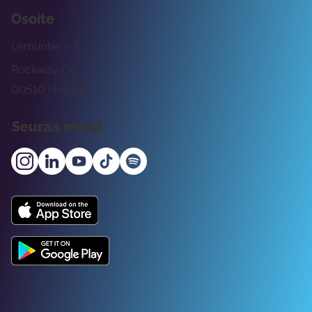
Osoite
Lemuntie 3-5
Rockway Oy
00510 Helsinki
Seuraa meitä