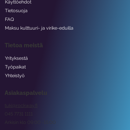
Käyttöehdot
Tietosuoja
FAQ
Maksu kulttuuri- ja virike-eduilla
Tietoa meistä
Yrityksestä
Työpaikat
Yhteistyö
Asiakaspalvelu
tuki@rockway.fi
045 7731 1111
Arkisin klo 09:00 -15:00