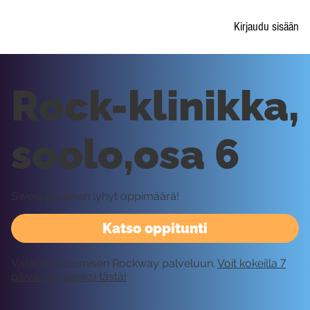
Kirjaudu sisään
Rock-klinikka,
soolo,osa 6
Sweeppauksen lyhyt oppimäärä!
Katso oppitunti
Vaatii kirjautumisen Rockway palveluun.
Voit kokeilla 7
päivää ilmaiseksi tästä!