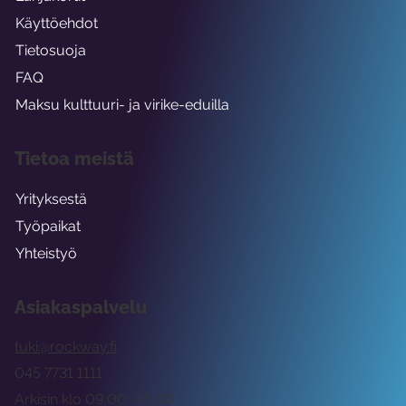
Käyttöehdot
Tietosuoja
FAQ
Maksu kulttuuri- ja virike-eduilla
Tietoa meistä
Yrityksestä
Työpaikat
Yhteistyö
Asiakaspalvelu
tuki@rockway.fi
045 7731 1111
Arkisin klo 09:00 -15:00