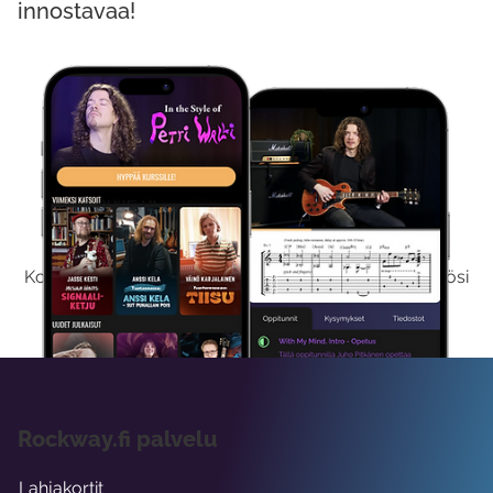
innostavaa!
Kokeile Ilmaiseksi
Kokeilemalla ilmaiseksi saat koko sisältömme käyttöösi
viikon ajaksi.
Rockway.fi palvelu
Lahjakortit