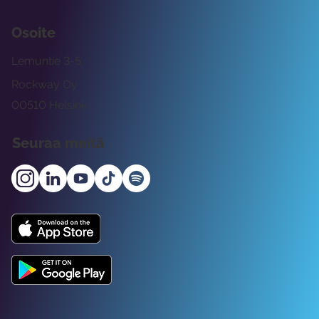
Osoite
Lemuntie 3-5
Rockway Oy
00510 Helsinki
Seuraa meitä