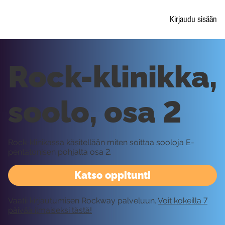
Kirjaudu sisään
Rock-klinikka,
soolo, osa 2
Rock-klinikassa käsitellään miten soittaa sooloja E-
pentatonisen pohjalta osa 2.
Katso oppitunti
Vaatii kirjautumisen Rockway palveluun.
Voit kokeilla 7
päivää ilmaiseksi tästä!