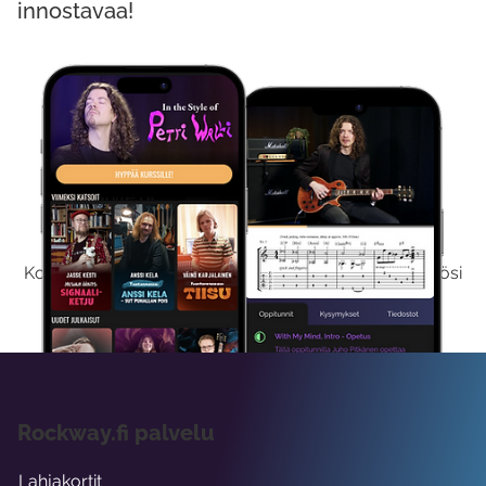
innostavaa!
Kokeile Ilmaiseksi
Kokeilemalla ilmaiseksi saat koko sisältömme käyttöösi
viikon ajaksi.
Rockway.fi palvelu
Lahjakortit