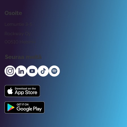
Osoite
Lemuntie 3-5
Rockway Oy
00510 Helsinki
Seuraa meitä