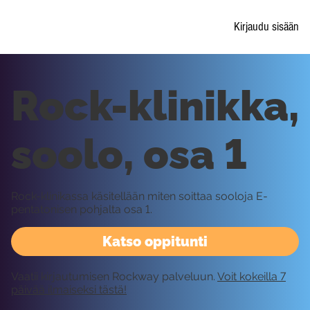
Kirjaudu sisään
Rock-klinikka,
soolo, osa 1
Rock-klinikassa käsitellään miten soittaa sooloja E-
pentatonisen pohjalta osa 1.
Katso oppitunti
Vaatii kirjautumisen Rockway palveluun.
Voit kokeilla 7
päivää ilmaiseksi tästä!