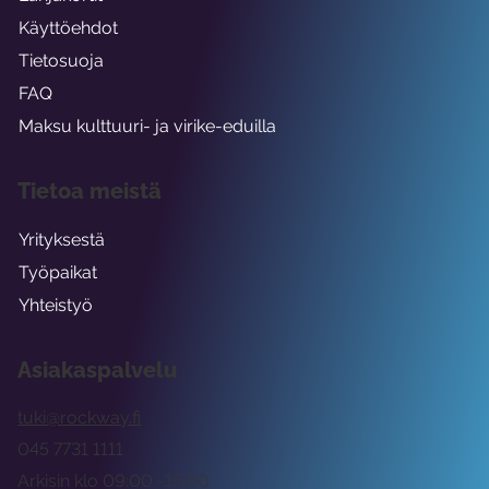
Käyttöehdot
Tietosuoja
FAQ
Maksu kulttuuri- ja virike-eduilla
Tietoa meistä
Yrityksestä
Työpaikat
Yhteistyö
Asiakaspalvelu
tuki@rockway.fi
045 7731 1111
Arkisin klo 09:00 -15:00