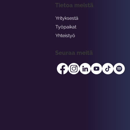
Tietoa meistä
Yrityksestä
Työpaikat
Yhteistyö
Seuraa meitä