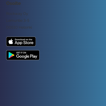
Osoite
Rockway Oy
Lemuntie 3-5
00510 Helsinki