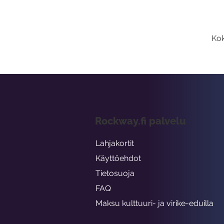
Kok
Rockway.fi palvelu
Lahjakortit
Käyttöehdot
Tietosuoja
FAQ
Maksu kulttuuri- ja virike-eduilla