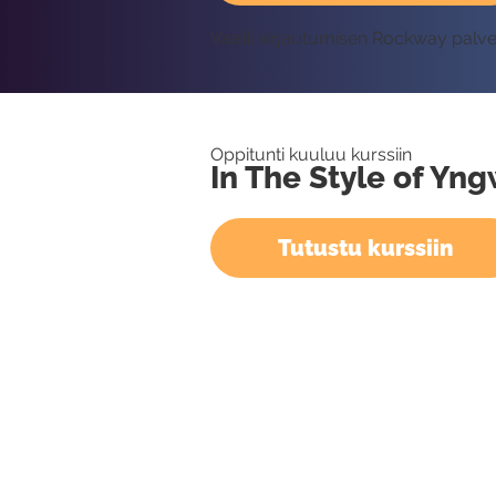
Vaatii kirjautumisen Rockway palv
Oppitunti kuuluu kurssiin
In The Style of Yn
Tutustu kurssiin