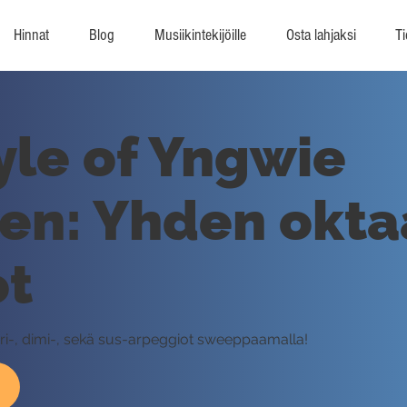
Hinnat
Blog
Musiikintekijöille
Osta lahjaksi
Ti
tyle of Yngwie
en: Yhden okta
ot
uuri-, dimi-, sekä sus-arpeggiot sweeppaamalla!