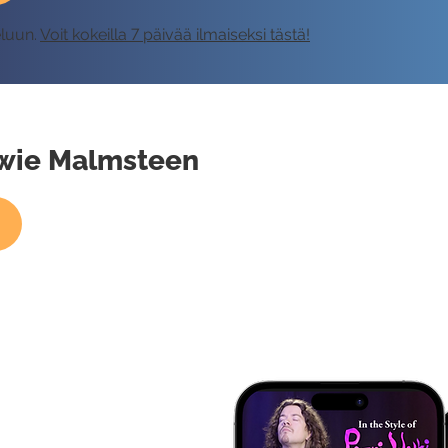
eluun.
Voit kokeilla 7 päivää ilmaiseksi tästä!
gwie Malmsteen