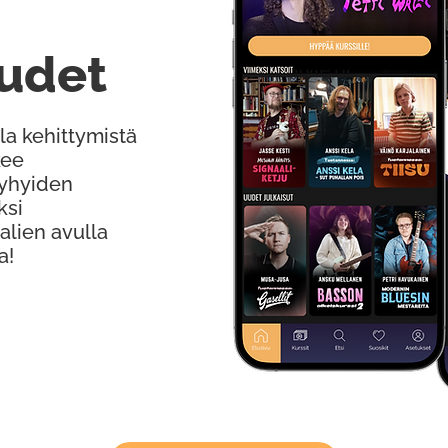
udet
la kehittymistä
kee
Lyhyiden
ksi
alien avulla
a!