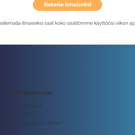
Kokeile Ilmaiseksi
eilemalla ilmaiseksi saat koko sisältömme käyttöösi viikon aja
Asiakaspalvelu
tuki@rockway.fi
045 7731 1111
Arkisin klo 09:00 -15:00