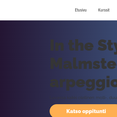
Etusivu
Kurssit
In the S
Malmste
arpeggi
Luvassa kaikki olellinen: molli-, d
Katso oppitunti