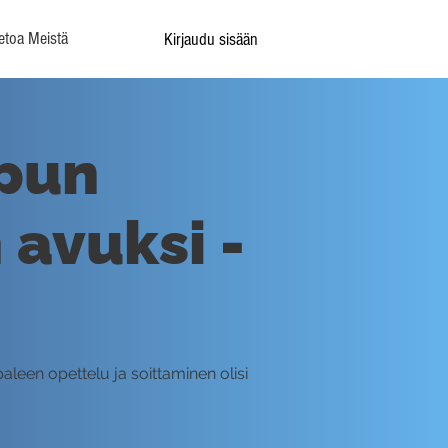
etoa Meistä
Kirjaudu sisään
apun
avuksi -
aleen opettelu ja soittaminen olisi