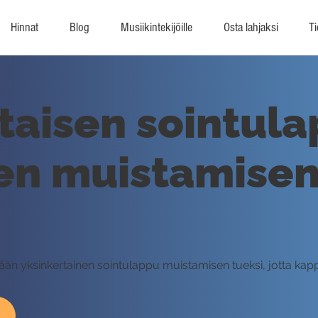
Hinnat
Blog
Musiikintekijöille
Osta lahjaksi
Ti
taisen sointul
n muistamisen 
ään yksinkertainen sointulappu muistamisen tueksi, jotta kapp