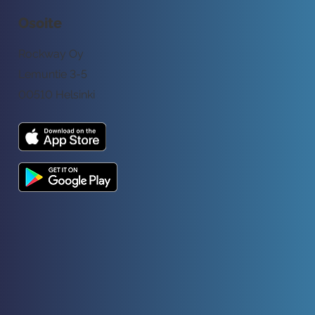
Osoite
Rockway Oy
Lemuntie 3-5
00510 Helsinki