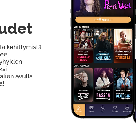
udet
la kehittymistä
kee
Lyhyiden
ksi
alien avulla
a!