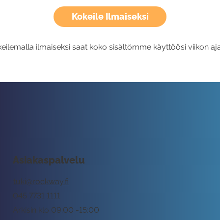
Kokeile Ilmaiseksi
eilemalla ilmaiseksi saat koko sisältömme käyttöösi viikon aja
Asiakaspalvelu
tuki@rockway.fi
045 7731 1111
Arkisin klo 09:00 -15:00