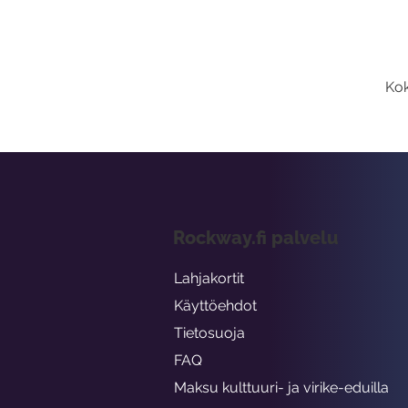
Kok
Rockway.fi palvelu
Lahjakortit
Käyttöehdot
Tietosuoja
FAQ
Maksu kulttuuri- ja virike-eduilla