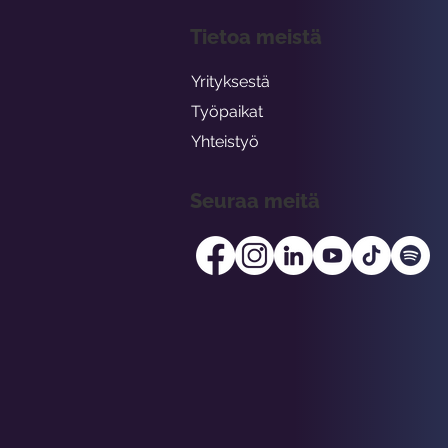
Tietoa meistä
Yrityksestä
Työpaikat
Yhteistyö
Seuraa meitä