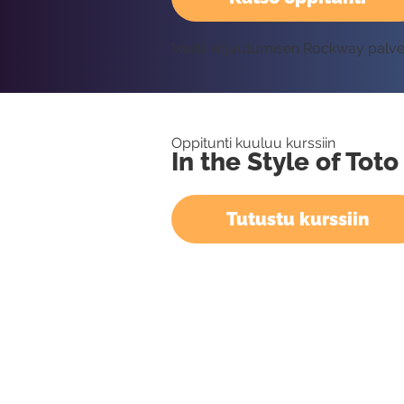
Vaatii kirjautumisen Rockway palv
Oppitunti kuuluu kurssiin
In the Style of Toto
Tutustu kurssiin