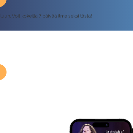
eluun.
Voit kokeilla 7 päivää ilmaiseksi tästä!