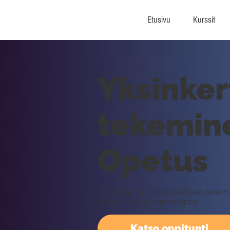
Etusivu
Kurssit
Yksinker
tekemine
Opetus
Tällä oppitunnilla opetellaan tekem
helpompaa ja nopeampaa.
Katso oppitunti