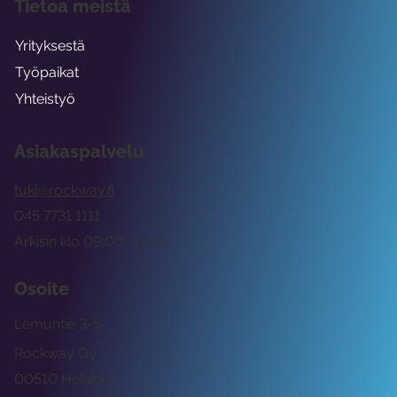
Tietoa meistä
Yrityksestä
Työpaikat
Yhteistyö
Asiakaspalvelu
tuki@rockway.fi
045 7731 1111
Arkisin klo 09:00 -15:00
Osoite
Lemuntie 3-5
Rockway Oy
00510 Helsinki