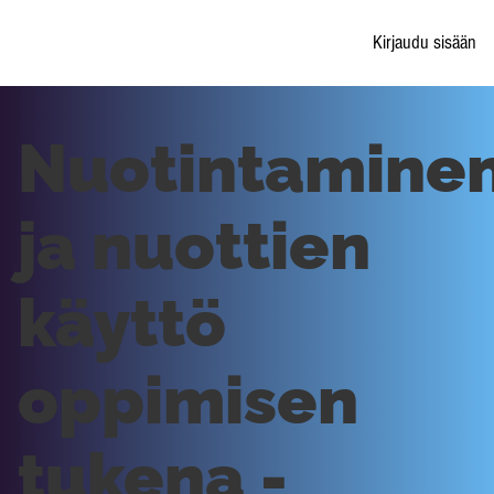
Kirjaudu sisään
Nuotintamine
ja nuottien
käyttö
oppimisen
tukena -