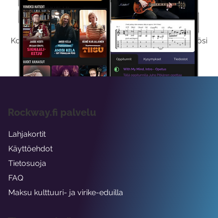
Kokeile Ilmaiseksi
Kokeilemalla ilmaiseksi saat koko sisältömme käyttöösi
viikon ajaksi.
Rockway.fi palvelu
Lahjakortit
Käyttöehdot
Tietosuoja
FAQ
Maksu kulttuuri- ja virike-eduilla