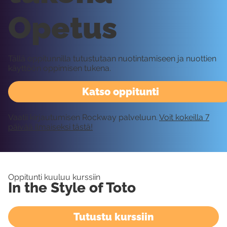
Opetus
Tällä oppitunnilla tutustutaan nuotintamiseen ja nuottien
käyttöön oppimisen tukena.
Katso oppitunti
Vaatii kirjautumisen Rockway palveluun.
Voit kokeilla 7
päivää ilmaiseksi tästä!
Oppitunti kuuluu kurssiin
In the Style of Toto
Tutustu kurssiin