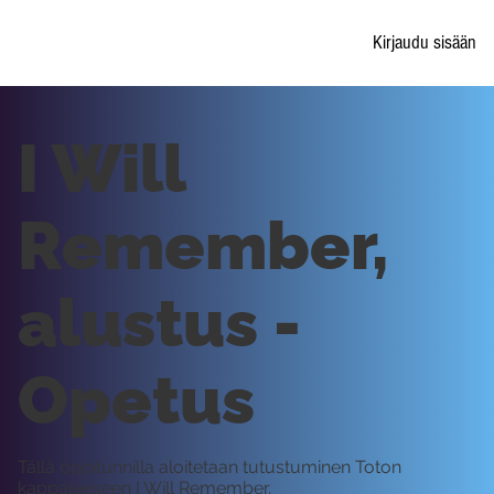
Kirjaudu sisään
I Will
Remember,
alustus -
Opetus
Tällä oppitunnilla aloitetaan tutustuminen Toton
kappaleeseen I Will Remember.