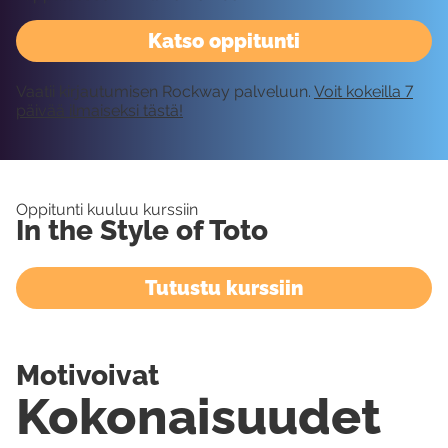
Katso oppitunti
Vaatii kirjautumisen Rockway palveluun.
Voit kokeilla 7
päivää ilmaiseksi tästä!
Oppitunti kuuluu kurssiin
In the Style of Toto
Tutustu kurssiin
Motivoivat
Kokonaisuudet