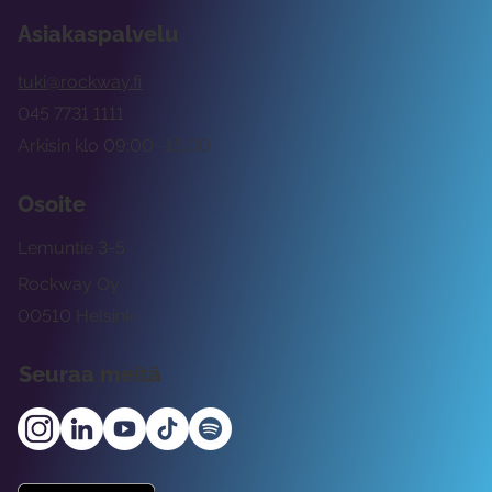
Asiakaspalvelu
tuki@rockway.fi
045 7731 1111
Arkisin klo 09:00 -15:00
Osoite
Lemuntie 3-5
Rockway Oy
00510 Helsinki
Seuraa meitä