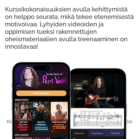
Kurssikokonaisuuksien avulla kehittymistä
on helppo seurata, mikä tekee etenemisestä
motivoivaa. Lyhyiden videoiden ja
oppimisen tueksi rakennettujen
oheismateriaalien avulla treenaaminen on
innostavaa!
Kokeile Ilmaiseksi
Kokeilemalla ilmaiseksi saat koko sisältömme käyttöösi
viikon ajaksi.