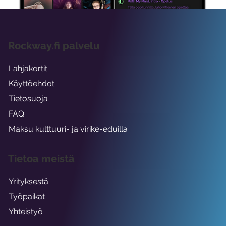
Rockway.fi palvelu
Lahjakortit
Käyttöehdot
Tietosuoja
FAQ
Maksu kulttuuri- ja virike-eduilla
Tietoa meistä
Yrityksestä
Työpaikat
Yhteistyö