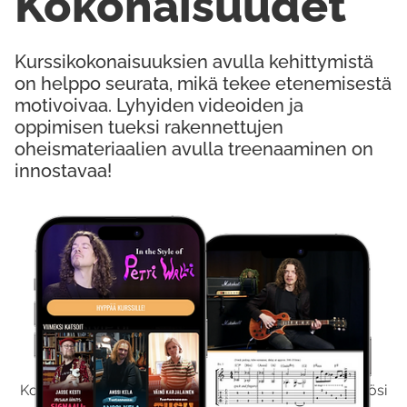
Kokonaisuudet
Kurssikokonaisuuksien avulla kehittymistä
on helppo seurata, mikä tekee etenemisestä
motivoivaa. Lyhyiden videoiden ja
oppimisen tueksi rakennettujen
oheismateriaalien avulla treenaaminen on
innostavaa!
Kokeile Ilmaiseksi
Kokeilemalla ilmaiseksi saat koko sisältömme käyttöösi