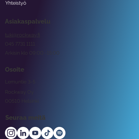
Yhteistyö
Asiakaspalvelu
tuki@rockway.fi
045 7731 1111
Arkisin klo 09:00 -15:00
Osoite
Lemuntie 3-5
Rockway Oy
00510 Helsinki
Seuraa meitä