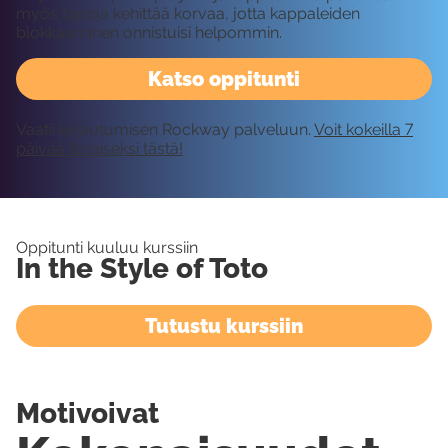
myös tapoja kehittää korvaa, jotta kappaleiden
blokkaaminen onnistuisi helpommin.
Katso oppitunti
Vaatii kirjautumisen Rockway palveluun.
Voit kokeilla 7
päivää ilmaiseksi tästä!
Oppitunti kuuluu kurssiin
In the Style of Toto
Tutustu kurssiin
Motivoivat