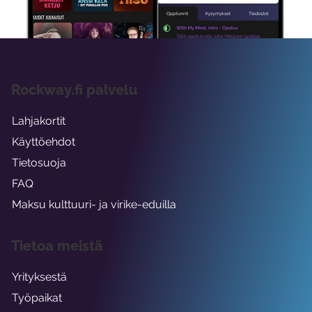
viikon ajaksi.
Rockway.fi palvelu
Lahjakortit
Käyttöehdot
Tietosuoja
FAQ
Maksu kulttuuri- ja virike-eduilla
Tietoa meistä
Yrityksestä
Työpaikat