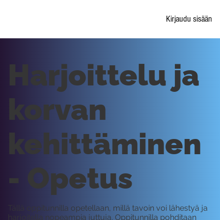
Kirjaudu sisään
Harjoittelu ja
korvan
kehittäminen
- Opetus
Tällä oppitunnilla opetellaan, millä tavoin voi lähestyä ja
harjoitella nopeampia juttuja. Oppitunnilla pohditaan