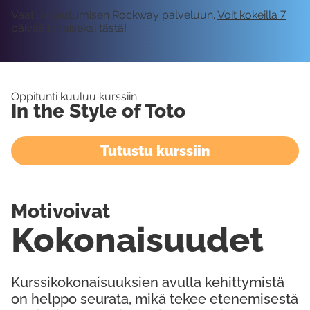
Vaatii kirjautumisen Rockway palveluun.
Voit kokeilla 7
päivää ilmaiseksi tästä!
Oppitunti kuuluu kurssiin
In the Style of Toto
Tutustu kurssiin
Motivoivat
Kokonaisuudet
Kurssikokonaisuuksien avulla kehittymistä
on helppo seurata, mikä tekee etenemisestä