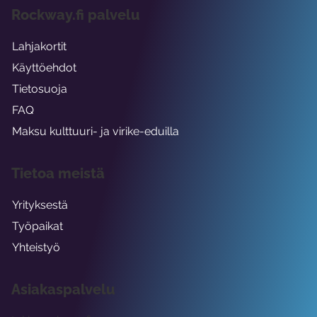
Rockway.fi palvelu
Lahjakortit
Käyttöehdot
Tietosuoja
FAQ
Maksu kulttuuri- ja virike-eduilla
Tietoa meistä
Yrityksestä
Työpaikat
Yhteistyö
Asiakaspalvelu