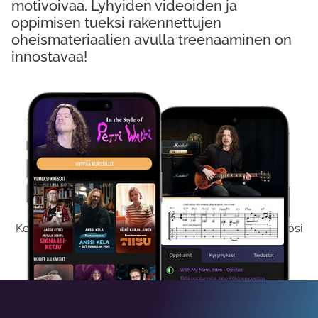
motivoivaa. Lyhyiden videoiden ja
oppimisen tueksi rakennettujen
oheismateriaalien avulla treenaaminen on
innostavaa!
Kokeile Ilmaiseksi
Kokeilemalla ilmaiseksi saat koko sisältömme käyttöösi
viikon ajaksi.