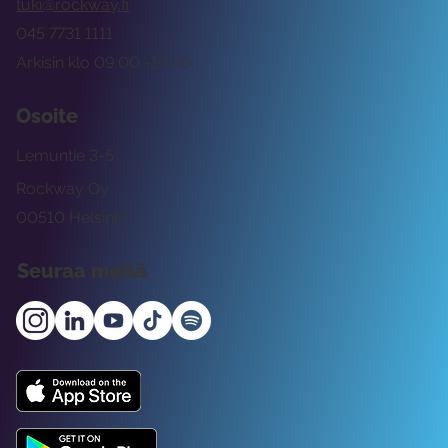
tuki@rockway.fi
045 7731 1111
Arkisin klo 09:00 -15:00
Osoite
Lemuntie 3-5
Rockway Oy
00510 Helsinki
Seuraa meitä