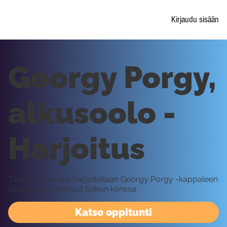
Kirjaudu sisään
Georgy Porgy,
alkusoolo -
Harjoitus
Tällä oppitunnilla harjoitellaan Georgy Porgy -kappaleen
alkusooloa yhdessä Sakun kanssa.
Katso oppitunti