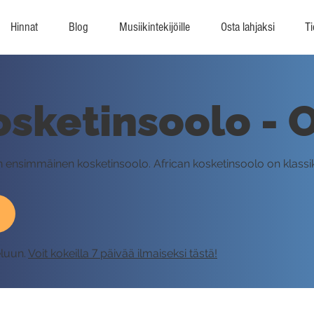
Hinnat
Blog
Musiikintekijöille
Osta lahjaksi
Ti
kosketinsoolo -
sin ensimmäinen kosketinsoolo. African kosketinsoolo on klass
eluun.
Voit kokeilla 7 päivää ilmaiseksi tästä!