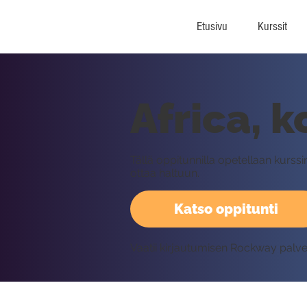
Etusivu
Kurssit
Africa, 
Tällä oppitunnilla opetellaan kurs
ottaa haltuun.
Katso oppitunti
Vaatii kirjautumisen Rockway palv