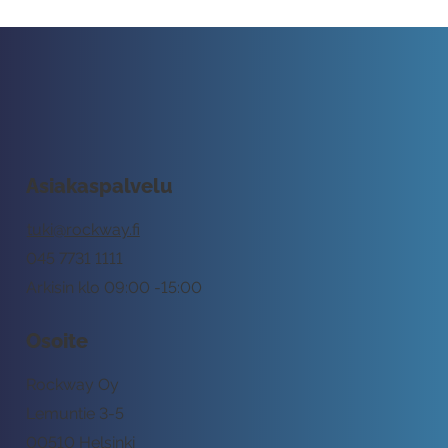
Asiakaspalvelu
tuki@rockway.fi
045 7731 1111
Arkisin klo 09:00 -15:00
Osoite
Rockway Oy
Lemuntie 3-5
00510 Helsinki