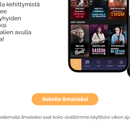
la kehittymistä
kee
Lyhyiden
ksi
alien avulla
a!
Kokeile Ilmaiseksi
eilemalla ilmaiseksi saat koko sisältömme käyttöösi viikon aja