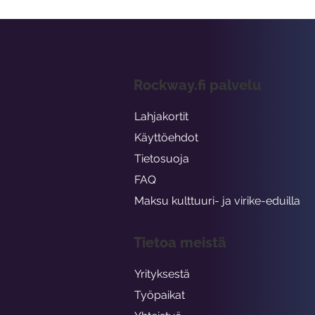
Rockway.fi palvelu
Lahjakortit
Käyttöehdot
Tietosuoja
FAQ
Maksu kulttuuri- ja virike-eduilla
Tietoa meistä
Yrityksestä
Työpaikat