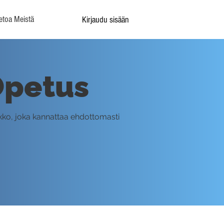
etoa Meistä
Kirjaudu sisään
 Opetus
ikko, joka kannattaa ehdottomasti