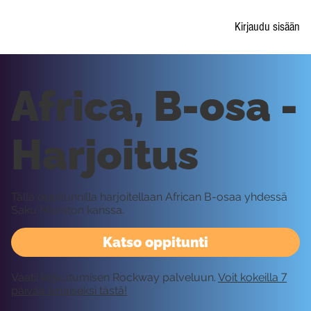
Kirjaudu sisään
Africa, B-osa -
Harjoitus
Tällä oppitunnilla harjoitellaan African B-osaa yhdessä
Saku Mariston kanssa.
Katso oppitunti
Vaatii kirjautumisen Rockway palveluun.
Voit kokeilla 7
päivää ilmaiseksi tästä!