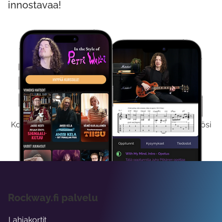
innostavaa!
Kokeile Ilmaiseksi
Kokeilemalla ilmaiseksi saat koko sisältömme käyttöösi
viikon ajaksi.
Rockway.fi palvelu
Lahjakortit