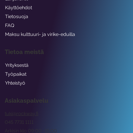
Käyttöehdot
Tietosuoja
FAQ
Maksu kulttuuri- ja virike-eduilla
Tietoa meistä
Yrityksestä
Työpaikat
Yhteistyö
Asiakaspalvelu
tuki@rockway.fi
045 7731 1111
Arkisin klo 09:00 -15:00