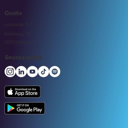
Osoite
Lemuntie 3-5
Rockway Oy
00510 Helsinki
Seuraa meitä