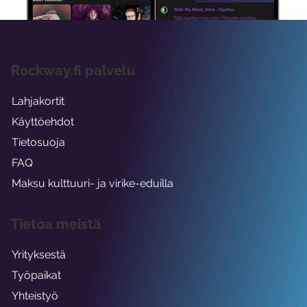
Rockway.fi palvelu
Lahjakortit
Käyttöehdot
Tietosuoja
FAQ
Maksu kulttuuri- ja virike-eduilla
Tietoa meistä
Yrityksestä
Työpaikat
Yhteistyö