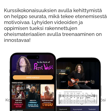
Kurssikokonaisuuksien avulla kehittymistä
on helppo seurata, mikä tekee etenemisestä
motivoivaa. Lyhyiden videoiden ja
oppimisen tueksi rakennettujen
oheismateriaalien avulla treenaaminen on
innostavaa!
Kokeile Ilmaiseksi
Kokeilemalla ilmaiseksi saat koko sisältömme käyttöösi
viikon ajaksi.