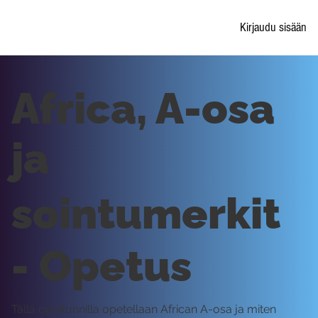
Kirjaudu sisään
Africa, A-osa
ja
sointumerkit
- Opetus
Tällä oppitunnilla opetellaan African A-osa ja miten