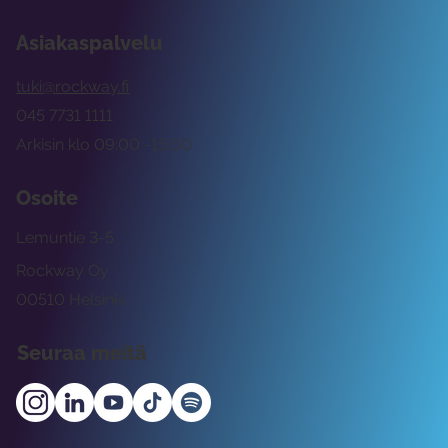
Asiakaspalvelu
tuki@rockway.fi
045 7731 1111
Arkisin klo 09:00 -15:00
Osoite
Lemuntie 3-5
Rockway Oy
00510 Helsinki
Seuraa meitä