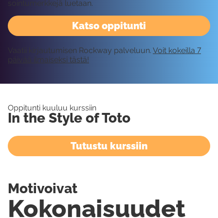
sointumerkkejä luetaan.
Katso oppitunti
Vaatii kirjautumisen Rockway palveluun.
Voit kokeilla 7
päivää ilmaiseksi tästä!
Oppitunti kuuluu kurssiin
In the Style of Toto
Tutustu kurssiin
Motivoivat
Kokonaisuudet