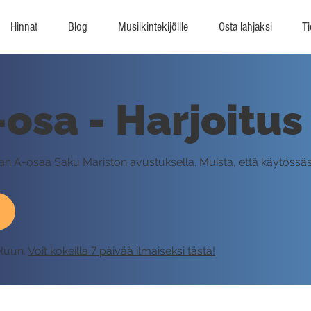
Hinnat
Blog
Musiikintekijöille
Osta lahjaksi
Ti
-osa - Harjoitus
rican A-osaa Saku Mariston avustuksella. Muista, että käytössäs
eluun.
Voit kokeilla 7 päivää ilmaiseksi tästä!