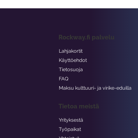
Rockway.fi palvelu
Lahjakortit
Käyttöehdot
Tietosuoja
FAQ
Maksu kulttuuri- ja virike-eduilla
Tietoa meistä
Yrityksestä
Työpaikat