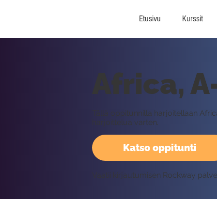
Etusivu
Kurssit
Africa, A
Tällä oppitunnilla harjoitellaan Af
harjoittelua varten.
Katso oppitunti
Vaatii kirjautumisen Rockway palv