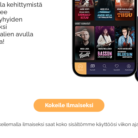
la kehittymistä
kee
Lyhyiden
ksi
alien avulla
a!
Kokeile Ilmaiseksi
eilemalla ilmaiseksi saat koko sisältömme käyttöösi viikon aja