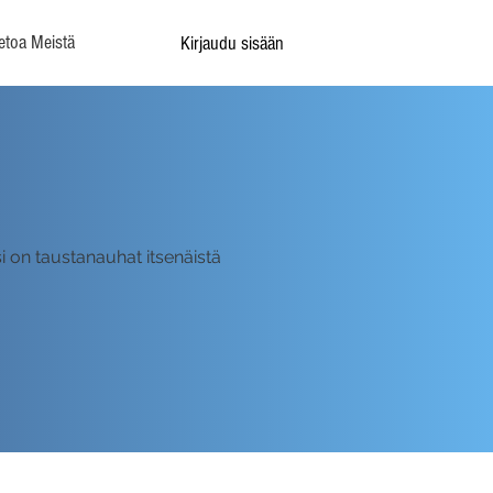
etoa Meistä
Kirjaudu sisään
i on taustanauhat itsenäistä