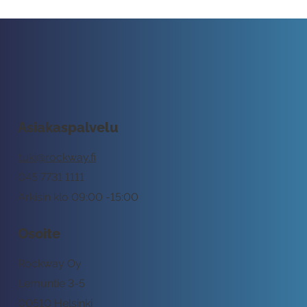
Asiakaspalvelu
tuki@rockway.fi
045 7731 1111
Arkisin klo 09:00 -15:00
Osoite
Rockway Oy
Lemuntie 3-5
00510 Helsinki