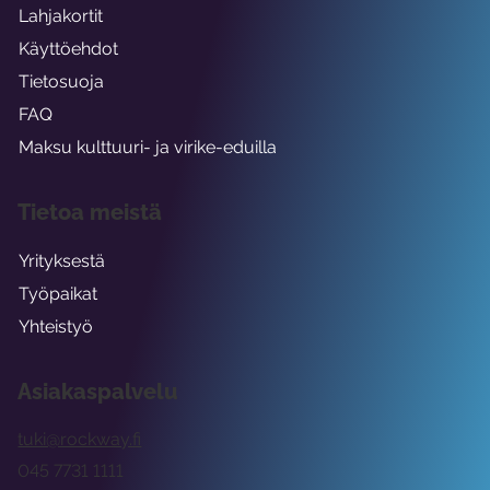
Lahjakortit
Käyttöehdot
Tietosuoja
FAQ
Maksu kulttuuri- ja virike-eduilla
Tietoa meistä
Yrityksestä
Työpaikat
Yhteistyö
Asiakaspalvelu
tuki@rockway.fi
045 7731 1111