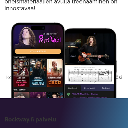
oheismateriaalien avulla treenaaminen on
innostavaa!
Kokeile Ilmaiseksi
Kokeilemalla ilmaiseksi saat koko sisältömme käyttöösi
viikon ajaksi.
Rockway.fi palvelu