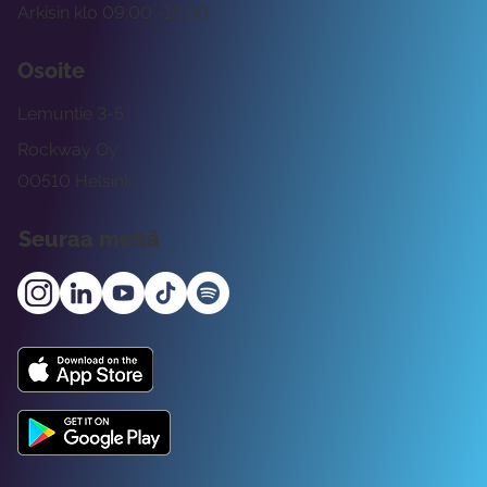
Arkisin klo 09:00 -15:00
Osoite
Lemuntie 3-5
Rockway Oy
00510 Helsinki
Seuraa meitä