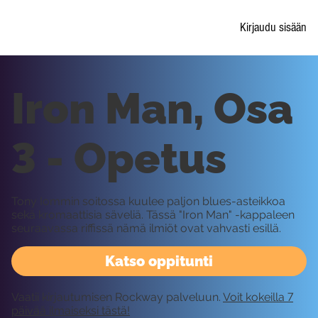
Kirjaudu sisään
Iron Man, Osa
3 - Opetus
Tony Iommin soitossa kuulee paljon blues-asteikkoa
sekä kromaattisia säveliä. Tässä "Iron Man" -kappaleen
seuraavassa riffissä nämä ilmiöt ovat vahvasti esillä.
Katso oppitunti
Vaatii kirjautumisen Rockway palveluun.
Voit kokeilla 7
päivää ilmaiseksi tästä!