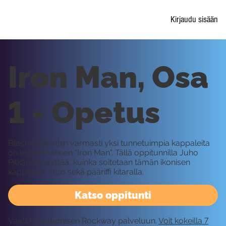
Kirjaudu sisään
Iron Man, Osa
1 - Opetus
Black Sabbathin varmasti yksi tunnetuimpia kappaleita
on legendaarinen "Iron Man". Tällä oppitunnilla Juho
Pitkänen näyttää, kuinka soitetaan tämän ikonisen
kappaleen intro sekä pääriffi kitaralla.
Katso oppitunti
Vaatii kirjautumisen Rockway palveluun.
Voit kokeilla 7