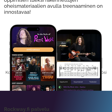
oppimisen tueksi rakennettujen
oheismateriaalien avulla treenaaminen on
innostavaa!
Kokeile Ilmaiseksi
Kokeilemalla ilmaiseksi saat koko sisältömme käyttöösi
viikon ajaksi.
Rockway.fi palvelu