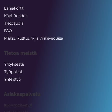
Lahjakortit
Käyttöehdot
Tietosuoja
FAQ
Maksu kulttuuri- ja virike-eduilla
Tietoa meistä
Yrityksestä
Työpaikat
Yhteistyö
Asiakaspalvelu
tuki@rockway.fi