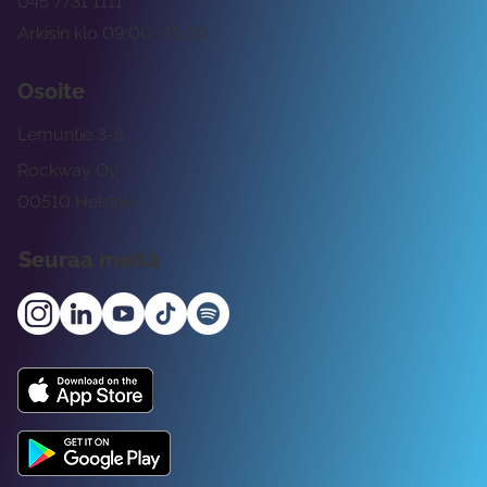
045 7731 1111
Arkisin klo 09:00 -15:00
Osoite
Lemuntie 3-5
Rockway Oy
00510 Helsinki
Seuraa meitä