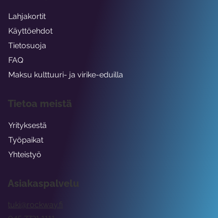
Lahjakortit
Käyttöehdot
Tietosuoja
FAQ
Maksu kulttuuri- ja virike-eduilla
Tietoa meistä
Yrityksestä
Työpaikat
Yhteistyö
Asiakaspalvelu
tuki@rockway.fi