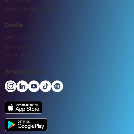
045 7731 1111
Arkisin klo 09:00 -15:00
Osoite
Lemuntie 3-5
Rockway Oy
00510 Helsinki
Seuraa meitä