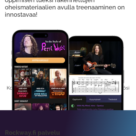
oppimisen tueksi rakennettujen
oheismateriaalien avulla treenaaminen on
innostavaa!
Kokeile Ilmaiseksi
Kokeilemalla ilmaiseksi saat koko sisältömme käyttöösi
viikon ajaksi.
Rockway.fi palvelu