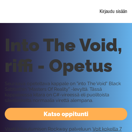
Kirjaudu sisään
Into The Void,
riffi - Opetus
Seuraava opeteltava kappale on "into The Void" Black
Sabbathin "Masters Of Reality" -levyltä. Tässä
kappaleessa kitara on C#-vireessä eli puolitoista
sävelaskelta normaalia virettä alempana.
Katso oppitunti
Vaatii kirjautumisen Rockway palveluun.
Voit kokeilla 7