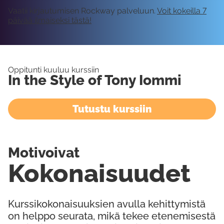
Vaatii kirjautumisen Rockway palveluun.
Voit kokeilla 7
päivää ilmaiseksi tästä!
Oppitunti kuuluu kurssiin
In the Style of Tony Iommi
Tutustu kurssiin
Motivoivat
Kokonaisuudet
Kurssikokonaisuuksien avulla kehittymistä
on helppo seurata, mikä tekee etenemisestä