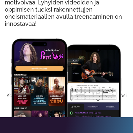
motivoivaa. Lyhyiden videoiden ja
oppimisen tueksi rakennettujen
oheismateriaalien avulla treenaaminen on
innostavaa!
Kokeile Ilmaiseksi
Kokeilemalla ilmaiseksi saat koko sisältömme käyttöösi
viikon ajaksi.