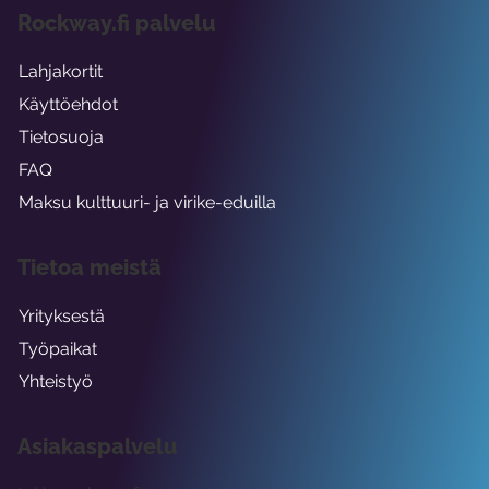
Rockway.fi palvelu
Lahjakortit
Käyttöehdot
Tietosuoja
FAQ
Maksu kulttuuri- ja virike-eduilla
Tietoa meistä
Yrityksestä
Työpaikat
Yhteistyö
Asiakaspalvelu