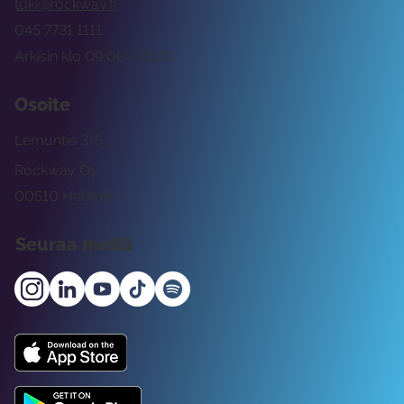
tuki@rockway.fi
045 7731 1111
Arkisin klo 09:00 -15:00
Osoite
Lemuntie 3-5
Rockway Oy
00510 Helsinki
Seuraa meitä