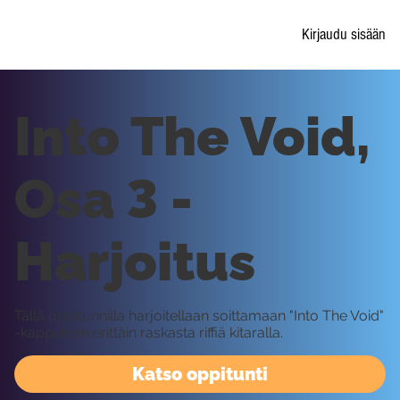
Kirjaudu sisään
Into The Void,
Osa 3 -
Harjoitus
Tällä oppitunnilla harjoitellaan soittamaan "Into The Void"
-kappaleen erittäin raskasta riffiä kitaralla.
Katso oppitunti