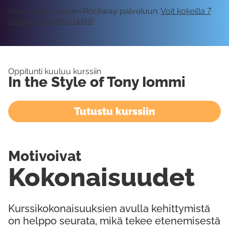
Vaatii kirjautumisen Rockway palveluun.
Voit kokeilla 7
päivää ilmaiseksi tästä!
Oppitunti kuuluu kurssiin
In the Style of Tony Iommi
Tutustu kurssiin
Motivoivat
Kokonaisuudet
Kurssikokonaisuuksien avulla kehittymistä
on helppo seurata, mikä tekee etenemisestä