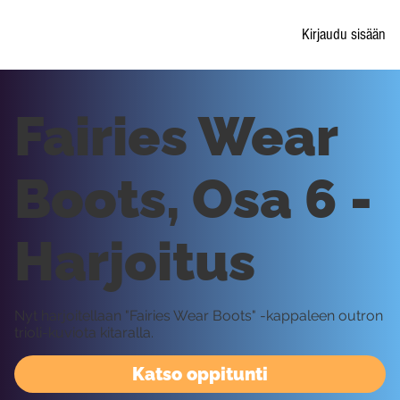
Kirjaudu sisään
Fairies Wear
Boots, Osa 6 -
Harjoitus
Nyt harjoitellaan "Fairies Wear Boots" -kappaleen outron
trioli-kuviota kitaralla.
Katso oppitunti