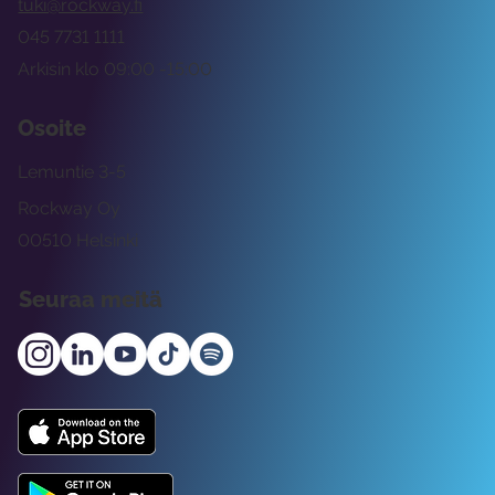
tuki@rockway.fi
045 7731 1111
Arkisin klo 09:00 -15:00
Osoite
Lemuntie 3-5
Rockway Oy
00510 Helsinki
Seuraa meitä