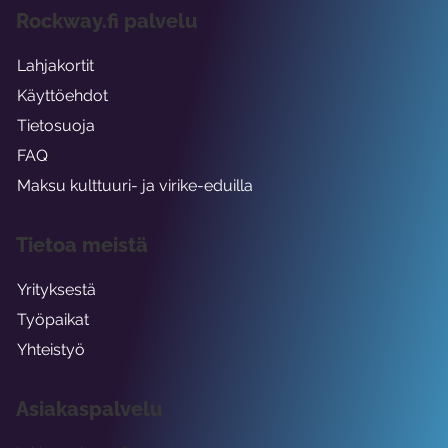
Rockway.fi palvelu
Lahjakortit
Käyttöehdot
Tietosuoja
FAQ
Maksu kulttuuri- ja virike-eduilla
Tietoa meistä
Yrityksestä
Työpaikat
Yhteistyö
Asiakaspalvelu