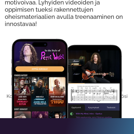
motivoivaa. Lyhyiden videoiden ja
oppimisen tueksi rakennettujen
oheismateriaalien avulla treenaaminen on
innostavaa!
Kokeile Ilmaiseksi
Kokeilemalla ilmaiseksi saat koko sisältömme käyttöösi
viikon ajaksi.