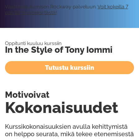
Vaatii kirjautumisen Rockway palveluun.
Voit kokeilla 7
päivää ilmaiseksi tästä!
Oppitunti kuuluu kurssiin
In the Style of Tony Iommi
Tutustu kurssiin
Motivoivat
Kokonaisuudet
Kurssikokonaisuuksien avulla kehittymistä
on helppo seurata, mikä tekee etenemisestä