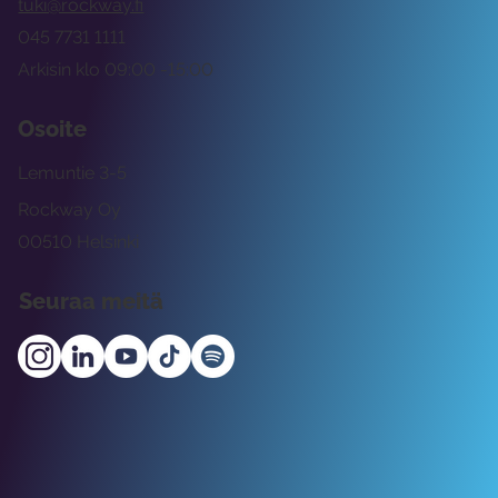
tuki@rockway.fi
045 7731 1111
Arkisin klo 09:00 -15:00
Osoite
Lemuntie 3-5
Rockway Oy
00510 Helsinki
Seuraa meitä