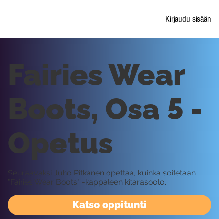
Kirjaudu sisään
Fairies Wear
Boots, Osa 5 -
Opetus
Seuraavaksi Juho Pitkänen opettaa, kuinka soitetaan
"Fairies Wear Boots" -kappaleen kitarasoolo.
Katso oppitunti