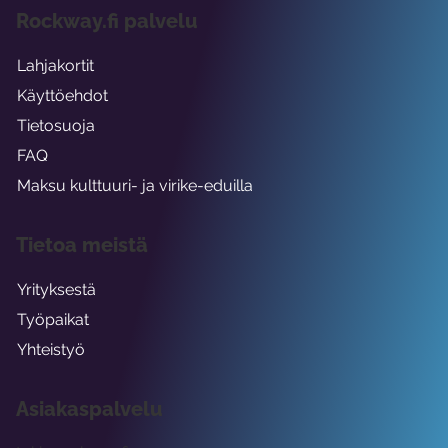
Rockway.fi palvelu
Lahjakortit
Käyttöehdot
Tietosuoja
FAQ
Maksu kulttuuri- ja virike-eduilla
Tietoa meistä
Yrityksestä
Työpaikat
Yhteistyö
Asiakaspalvelu