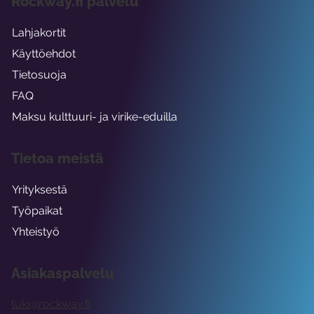
Rockway.fi palvelu
Lahjakortit
Käyttöehdot
Tietosuoja
FAQ
Maksu kulttuuri- ja virike-eduilla
Tietoa meistä
Yrityksestä
Työpaikat
Yhteistyö
Asiakaspalvelu
tuki@rockway.fi