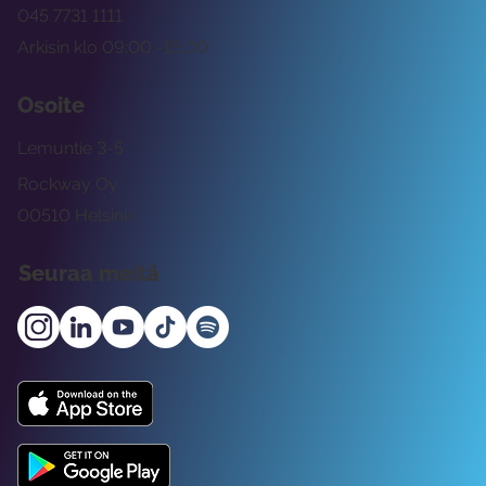
045 7731 1111
Arkisin klo 09:00 -15:00
Osoite
Lemuntie 3-5
Rockway Oy
00510 Helsinki
Seuraa meitä