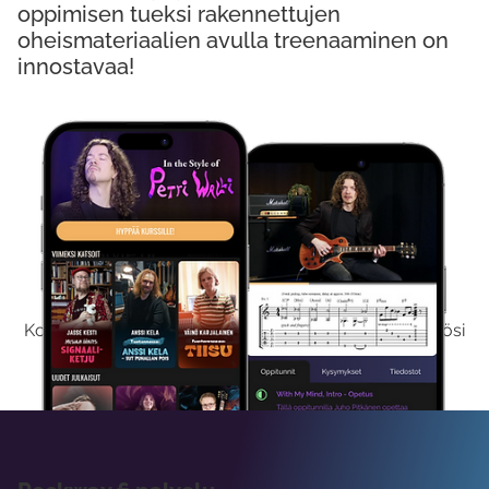
oppimisen tueksi rakennettujen
oheismateriaalien avulla treenaaminen on
innostavaa!
Kokeile Ilmaiseksi
Kokeilemalla ilmaiseksi saat koko sisältömme käyttöösi
viikon ajaksi.