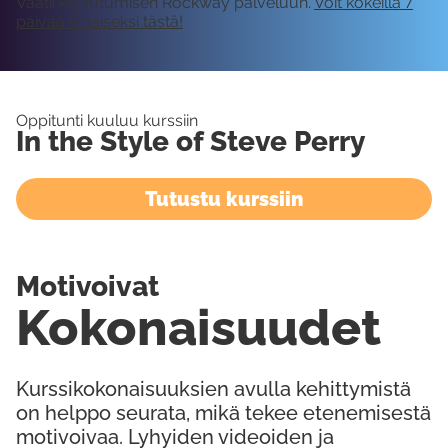
Vaatii kirjautumisen Rockway palveluun.
Voit kokeilla 7
päivää ilmaiseksi tästä!
Oppitunti kuuluu kurssiin
In the Style of Steve Perry
Tutustu kurssiin
Motivoivat
Kokonaisuudet
Kurssikokonaisuuksien avulla kehittymistä
on helppo seurata, mikä tekee etenemisestä
motivoivaa. Lyhyiden videoiden ja