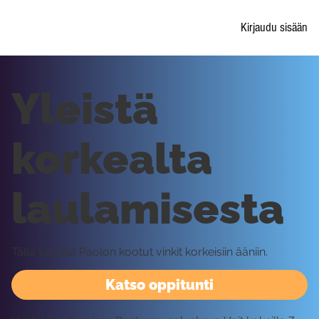
Kirjaudu sisään
Yleistä
korkealta
laulamisesta
Tällä tunnilla Paolon kootut vinkit korkeisiin ääniin.
Katso oppitunti