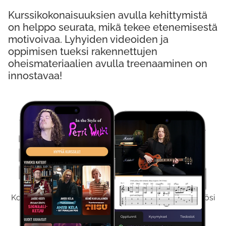
Kurssikokonaisuuksien avulla kehittymistä
on helppo seurata, mikä tekee etenemisestä
motivoivaa. Lyhyiden videoiden ja
oppimisen tueksi rakennettujen
oheismateriaalien avulla treenaaminen on
innostavaa!
Kokeile Ilmaiseksi
Kokeilemalla ilmaiseksi saat koko sisältömme käyttöösi
viikon ajaksi.