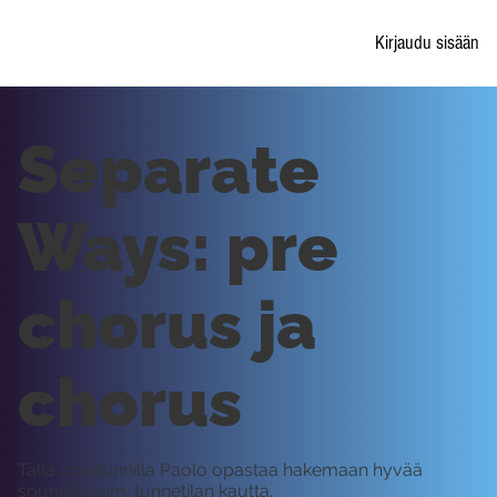
Kirjaudu sisään
Separate
Ways: pre
chorus ja
chorus
Tällä oppitunnilla Paolo opastaa hakemaan hyvää
soundia esim. tunnetilan kautta.