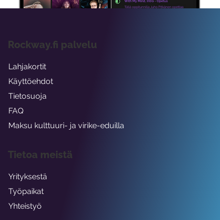
Rockway.fi palvelu
Lahjakortit
Käyttöehdot
Tietosuoja
FAQ
Maksu kulttuuri- ja virike-eduilla
Tietoa meistä
Yrityksestä
Työpaikat
Yhteistyö