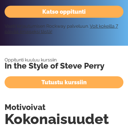
Katso oppitunti
Vaatii kirjautumisen Rockway palveluun.
Voit kokeilla 7
päivää ilmaiseksi tästä!
Oppitunti kuuluu kurssiin
In the Style of Steve Perry
Tutustu kurssiin
Motivoivat
Kokonaisuudet