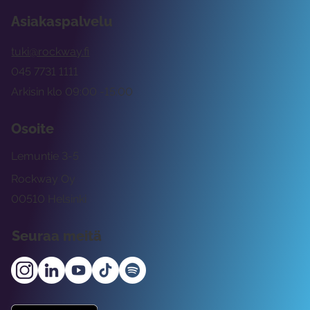
Asiakaspalvelu
tuki@rockway.fi
045 7731 1111
Arkisin klo 09:00 -15:00
Osoite
Lemuntie 3-5
Rockway Oy
00510 Helsinki
Seuraa meitä