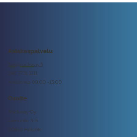
Asiakaspalvelu
tuki@rockway.fi
045 7731 1111
Arkisin klo 09:00 -15:00
Osoite
Rockway Oy
Lemuntie 3-5
00510 Helsinki