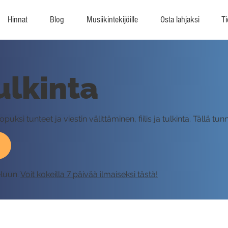
Hinnat
Blog
Musiikintekijöille
Osta lahjaksi
Ti
tulkinta
ksi tunteet ja viestin välittäminen, fiilis ja tulkinta. Tällä tunn
eluun.
Voit kokeilla 7 päivää ilmaiseksi tästä!