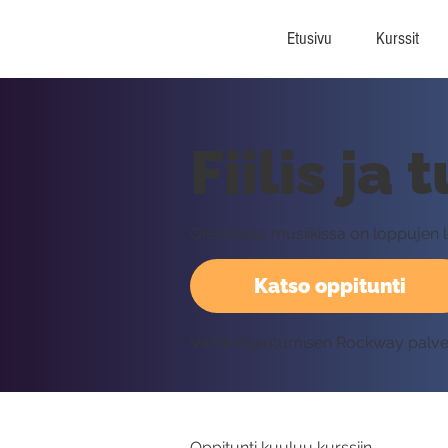
Etusivu
Kurssit
Fiilis ja 
Olennaista musiikissa on loppujen lopu
Katso oppitunti
Vaatii kirjautumisen Rockway palv
Oppitunti kuuluu kurssiin