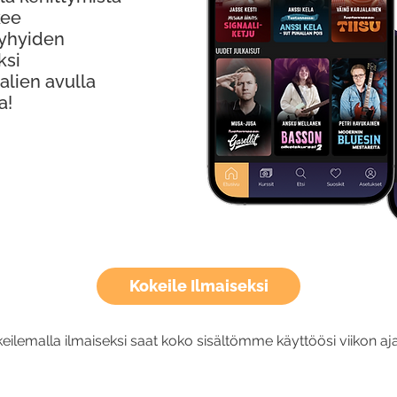
kee
Lyhyiden
ksi
alien avulla
a!
Kokeile Ilmaiseksi
eilemalla ilmaiseksi saat koko sisältömme käyttöösi viikon aja