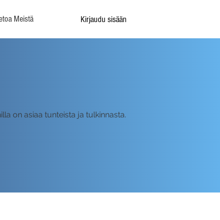
etoa Meistä
Kirjaudu sisään
illa on asiaa tunteista ja tulkinnasta.