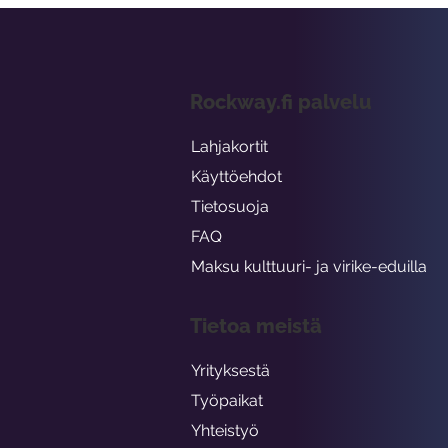
Rockway.fi palvelu
Lahjakortit
Käyttöehdot
Tietosuoja
FAQ
Maksu kulttuuri- ja virike-eduilla
Tietoa meistä
Yrityksestä
Työpaikat
Yhteistyö