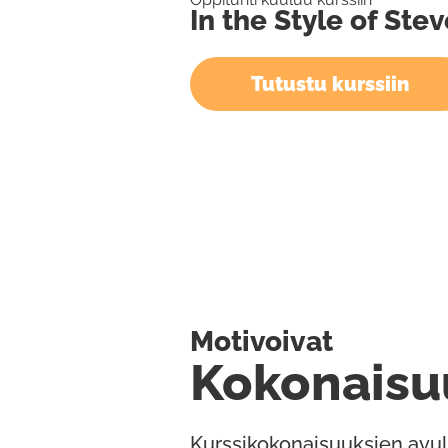
In the Style of Ste
Tutustu kurssiin
Motivoivat
Kokonaisu
Kurssikokonaisuuksien avul