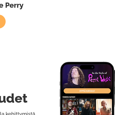
ve Perry
udet
la kehittymistä